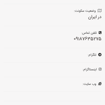
وضعیت سکونت:
در ایران
تلفن تماس:
09187635275
تلگرام:
اینستاگرام:
وب سایت: