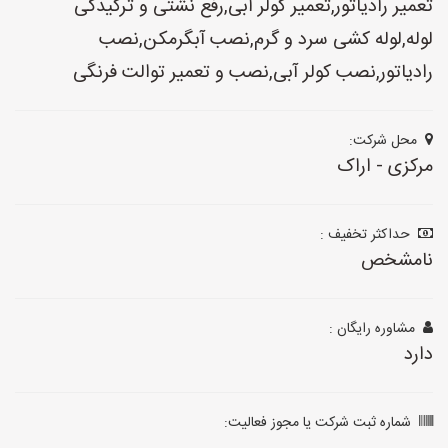
تعمیر رادیاتور,تعمیر کولر آبی,رفع نشتی و ترکیدگی
لوله,لوله کشی سرد و گرم,نصب آبگرمکن,نصب
رادیاتور,نصب کولر آبی,نصب و تعمیر توالت فرنگی
محل شرکت:
مرکزی - اراک
حداکثر تخفیف :
نامشخص
مشاوره رایگان :
دارد
شماره ثبت شرکت یا مجوز فعالیت: