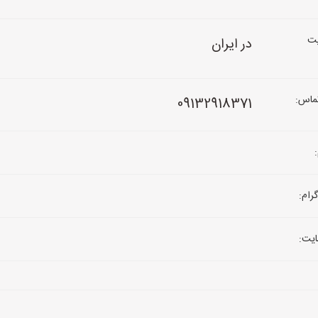
ت
در ایران
ماس:
09132918371
رام:
یت: