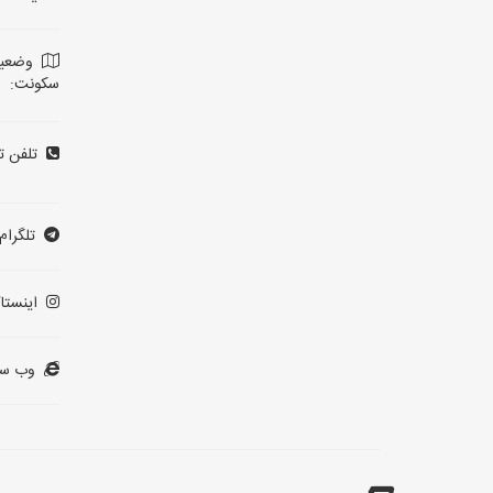
وضعی
سکونت:
تلفن ت
تلگرام:
اینستاگ
وب سا