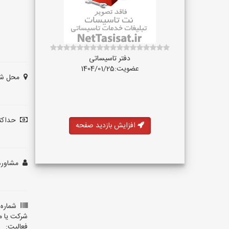
دفتر تاسیساتی
عضویت:1404/01/25
محل شر
حداکثر
افزایش بازدید صفحه
مشاوره 
شماره 
شرکت یا م
فعالیت: