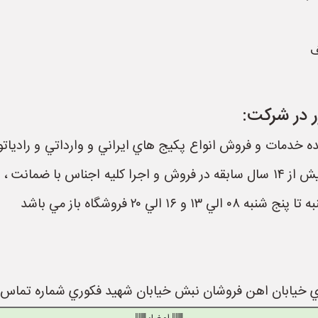
ف
 در شرکت:
 خدمات و فروش انواع پكيج هاي ايراني و وارداتي و رادياتور 
لوله هاي پنج لايه ، تك لايه ، پوشفيت و pvc بيش از ١٤ سال سابقه در فروش و اجرا
 ٢٠ فروشگاه باز مي باشد
بان اهن فروشان نبش خيابان شهيد فكوري شماره تماس 09132918371