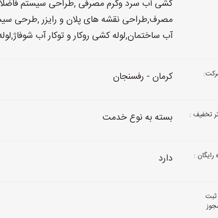
کشی آب سرد وگرم مصرفی ,طراحی سیستم فاضلاب
مصرف,طراحی نقشه های پلان و رایزر ,طرحی سیس
آب ساختمان,لوله کشی روکار و توکار آب شوفاژ,لوله
کت:
کرمان - رفسنجان
 تخفیف :
بسته به نوع خدمت
رایگان :
دارد
ثبت
جوز