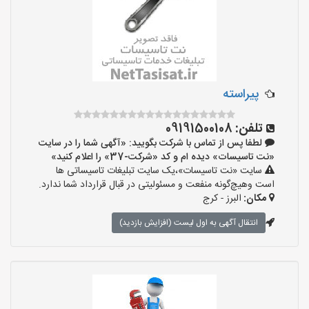
پیراسته
تلفن:
09191500108
لطفا پس از تماس با شرکت بگویید: «آگهی شما را در سایت
«نت تاسیسات» دیده ام و کد «شرکت-37» را اعلام کنید»
سایت «نت تاسیسات»،یک سایت تبلیغات تاسیساتی ها
است وهیچ‌گونه منفعت و مسئولیتی در قبال قرارداد شما ندارد.
مکان:
البرز - کرج
انتقال آگهی به اول لیست (افزایش بازدید)