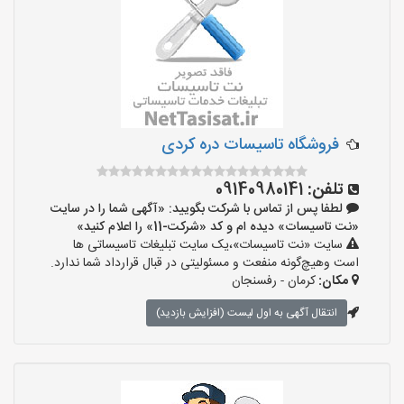
‌فروشگاه تاسیسات دره کردی
تلفن:
09140980141
لطفا پس از تماس با شرکت بگویید: «آگهی شما را در سایت
«نت تاسیسات» دیده ام و کد «شرکت-11» را اعلام کنید»
سایت «نت تاسیسات»،یک سایت تبلیغات تاسیساتی ها
است وهیچ‌گونه منفعت و مسئولیتی در قبال قرارداد شما ندارد.
مکان:
کرمان - رفسنجان
انتقال آگهی به اول لیست (افزایش بازدید)