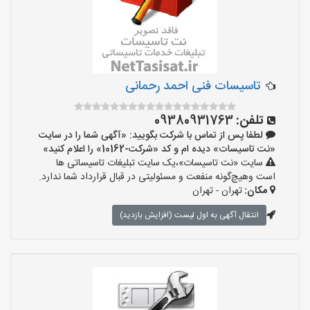
تاسیسات فنی احمد رحمانی
تلفن:
09380931763
لطفا پس از تماس با شرکت بگویید: «آگهی شما را در سایت
«نت تاسیسات» دیده ام و کد «شرکت-10162» را اعلام کنید»
سایت «نت تاسیسات»،یک سایت تبلیغات تاسیساتی ها
است وهیچ‌گونه منفعت و مسئولیتی در قبال قرارداد شما ندارد.
مکان:
تهران - تهران
انتقال آگهی به اول لیست (افزایش بازدید)