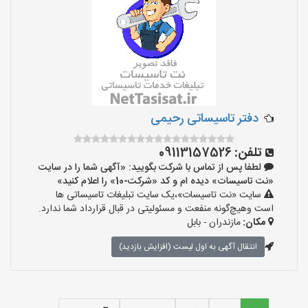
دفتر تاسیساتی رحیمی
تلفن:
09113157526
لطفا پس از تماس با شرکت بگویید: «آگهی شما را در سایت
«نت تاسیسات» دیده ام و کد «شرکت-10» را اعلام کنید»
سایت «نت تاسیسات»،یک سایت تبلیغات تاسیساتی ها
است وهیچ‌گونه منفعت و مسئولیتی در قبال قرارداد شما ندارد.
مکان:
مازندران - بابل
انتقال آگهی به اول لیست (افزایش بازدید)