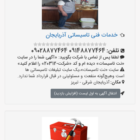
خدمات فنی تاسیساتی آذربایجان
تلفن:
09148877464 09028877464
لطفا پس از تماس با شرکت بگویید: «آگهی شما را در سایت
«نت تاسیسات» دیده ام و کد «شرکت-20312» را اعلام کنید»
سایت «نت تاسیسات»،یک سایت تبلیغات تاسیساتی ها
است وهیچ‌گونه منفعت و مسئولیتی در قبال قرارداد شما ندارد.
مکان:
آذربایجان شرقی - تبریز
انتقال آگهی به اول لیست (افزایش بازدید)