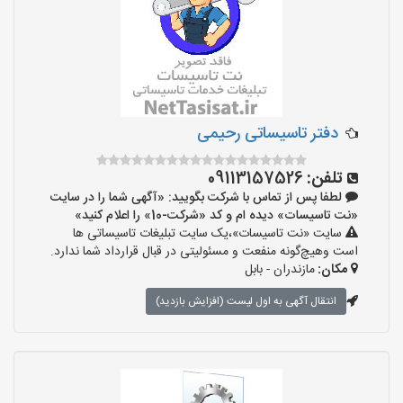
دفتر تاسیساتی رحیمی
تلفن:
09113157526
لطفا پس از تماس با شرکت بگویید: «آگهی شما را در سایت
«نت تاسیسات» دیده ام و کد «شرکت-10» را اعلام کنید»
سایت «نت تاسیسات»،یک سایت تبلیغات تاسیساتی ها
است وهیچ‌گونه منفعت و مسئولیتی در قبال قرارداد شما ندارد.
مکان:
مازندران - بابل
انتقال آگهی به اول لیست (افزایش بازدید)