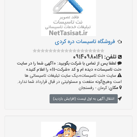
‌فروشگاه تاسیسات دره کردی
تلفن:
09140980141
لطفا پس از تماس با شرکت بگویید: «آگهی شما را در سایت
«نت تاسیسات» دیده ام و کد «شرکت-11» را اعلام کنید»
سایت «نت تاسیسات»،یک سایت تبلیغات تاسیساتی ها
است وهیچ‌گونه منفعت و مسئولیتی در قبال قرارداد شما ندارد.
مکان:
کرمان - رفسنجان
انتقال آگهی به اول لیست (افزایش بازدید)