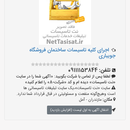
اجرای کلیه تاسیسات ساختمان فروشگاه
جویباری
تلفن:
09111153844
لطفا پس از تماس با شرکت بگویید: «آگهی شما را در سایت
«نت تاسیسات» دیده ام و کد «شرکت-8» را اعلام کنید»
سایت «نت تاسیسات»،یک سایت تبلیغات تاسیساتی ها
است وهیچ‌گونه منفعت و مسئولیتی در قبال قرارداد شما ندارد.
مکان:
مازندران - آمل
انتقال آگهی به اول لیست (افزایش بازدید)