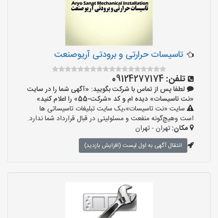
تاسیسات حرارتی و برودتی آریوصنعت
تلفن:
09124277174
لطفا پس از تماس با شرکت بگویید: «آگهی شما را در سایت
«نت تاسیسات» دیده ام و کد «شرکت-55» را اعلام کنید»
سایت «نت تاسیسات»،یک سایت تبلیغات تاسیساتی ها
است وهیچ‌گونه منفعت و مسئولیتی در قبال قرارداد شما ندارد.
مکان:
تهران - تهران
انتقال آگهی به اول لیست (افزایش بازدید)