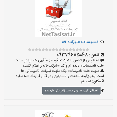
تاسیسات علیزاده قم
تلفن:
09379685048
لطفا پس از تماس با شرکت بگویید: «آگهی شما را در سایت
«نت تاسیسات» دیده ام و کد «شرکت-9» را اعلام کنید»
سایت «نت تاسیسات»،یک سایت تبلیغات تاسیساتی ها
است وهیچ‌گونه منفعت و مسئولیتی در قبال قرارداد شما ندارد.
مکان:
قم - قم
انتقال آگهی به اول لیست (افزایش بازدید)