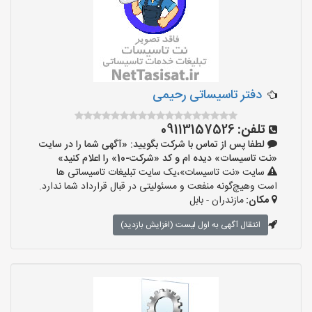
دفتر تاسیساتی رحیمی
تلفن:
09113157526
لطفا پس از تماس با شرکت بگویید: «آگهی شما را در سایت
«نت تاسیسات» دیده ام و کد «شرکت-10» را اعلام کنید»
سایت «نت تاسیسات»،یک سایت تبلیغات تاسیساتی ها
است وهیچ‌گونه منفعت و مسئولیتی در قبال قرارداد شما ندارد.
مکان:
مازندران - بابل
انتقال آگهی به اول لیست (افزایش بازدید)