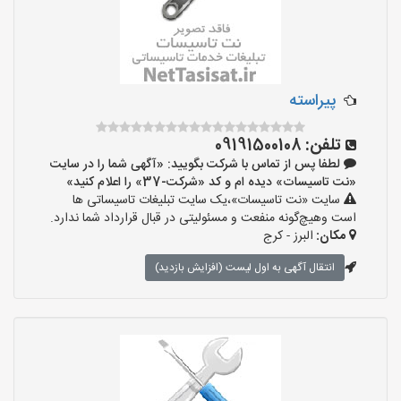
پیراسته
تلفن:
09191500108
لطفا پس از تماس با شرکت بگویید: «آگهی شما را در سایت
«نت تاسیسات» دیده ام و کد «شرکت-37» را اعلام کنید»
سایت «نت تاسیسات»،یک سایت تبلیغات تاسیساتی ها
است وهیچ‌گونه منفعت و مسئولیتی در قبال قرارداد شما ندارد.
مکان:
البرز - کرج
انتقال آگهی به اول لیست (افزایش بازدید)