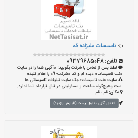
تاسیسات علیزاده قم
تلفن:
09379685048
لطفا پس از تماس با شرکت بگویید: «آگهی شما را در سایت
«نت تاسیسات» دیده ام و کد «شرکت-9» را اعلام کنید»
سایت «نت تاسیسات»،یک سایت تبلیغات تاسیساتی ها
است وهیچ‌گونه منفعت و مسئولیتی در قبال قرارداد شما ندارد.
مکان:
قم - قم
انتقال آگهی به اول لیست (افزایش بازدید)