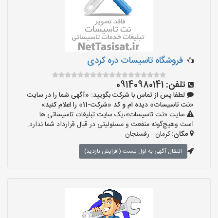
‌فروشگاه تاسیسات دره کردی
تلفن:
09140980141
لطفا پس از تماس با شرکت بگویید: «آگهی شما را در سایت
«نت تاسیسات» دیده ام و کد «شرکت-11» را اعلام کنید»
سایت «نت تاسیسات»،یک سایت تبلیغات تاسیساتی ها
است وهیچ‌گونه منفعت و مسئولیتی در قبال قرارداد شما ندارد.
مکان:
کرمان - رفسنجان
انتقال آگهی به اول لیست (افزایش بازدید)