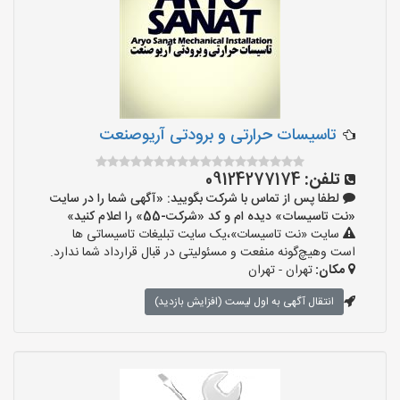
تاسیسات حرارتی و برودتی آریوصنعت
تلفن:
09124277174
لطفا پس از تماس با شرکت بگویید: «آگهی شما را در سایت
«نت تاسیسات» دیده ام و کد «شرکت-55» را اعلام کنید»
سایت «نت تاسیسات»،یک سایت تبلیغات تاسیساتی ها
است وهیچ‌گونه منفعت و مسئولیتی در قبال قرارداد شما ندارد.
مکان:
تهران - تهران
انتقال آگهی به اول لیست (افزایش بازدید)