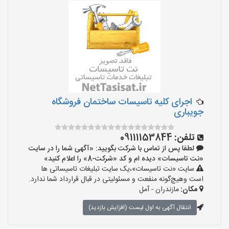
اجرای کلیه تاسیسات ساختمان فروشگاه
جویباری
تلفن:
09111153844
لطفا پس از تماس با شرکت بگویید: «آگهی شما را در سایت
«نت تاسیسات» دیده ام و کد «شرکت-8» را اعلام کنید»
سایت «نت تاسیسات»،یک سایت تبلیغات تاسیساتی ها
است وهیچ‌گونه منفعت و مسئولیتی در قبال قرارداد شما ندارد.
مکان:
مازندران - آمل
انتقال آگهی به اول لیست (افزایش بازدید)