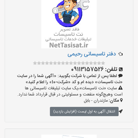
دفتر تاسیساتی رحیمی
تلفن:
09113157526
لطفا پس از تماس با شرکت بگویید: «آگهی شما را در سایت
«نت تاسیسات» دیده ام و کد «شرکت-10» را اعلام کنید»
سایت «نت تاسیسات»،یک سایت تبلیغات تاسیساتی ها
است وهیچ‌گونه منفعت و مسئولیتی در قبال قرارداد شما ندارد.
مکان:
مازندران - بابل
انتقال آگهی به اول لیست (افزایش بازدید)