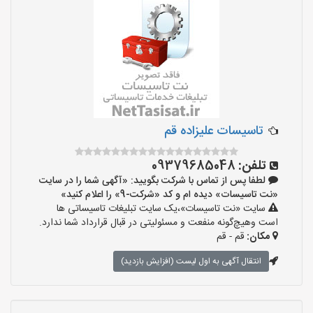
تاسیسات علیزاده قم
تلفن:
09379685048
لطفا پس از تماس با شرکت بگویید: «آگهی شما را در سایت
«نت تاسیسات» دیده ام و کد «شرکت-9» را اعلام کنید»
سایت «نت تاسیسات»،یک سایت تبلیغات تاسیساتی ها
است وهیچ‌گونه منفعت و مسئولیتی در قبال قرارداد شما ندارد.
مکان:
قم - قم
انتقال آگهی به اول لیست (افزایش بازدید)