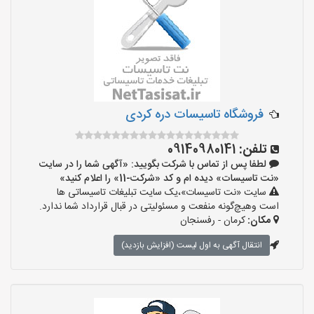
‌فروشگاه تاسیسات دره کردی
تلفن:
09140980141
لطفا پس از تماس با شرکت بگویید: «آگهی شما را در سایت
«نت تاسیسات» دیده ام و کد «شرکت-11» را اعلام کنید»
سایت «نت تاسیسات»،یک سایت تبلیغات تاسیساتی ها
است وهیچ‌گونه منفعت و مسئولیتی در قبال قرارداد شما ندارد.
مکان:
کرمان - رفسنجان
انتقال آگهی به اول لیست (افزایش بازدید)