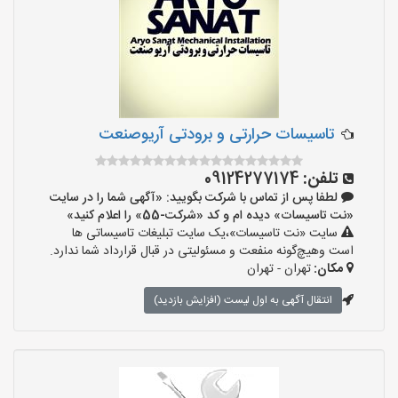
تاسیسات حرارتی و برودتی آریوصنعت
تلفن:
09124277174
لطفا پس از تماس با شرکت بگویید: «آگهی شما را در سایت
«نت تاسیسات» دیده ام و کد «شرکت-55» را اعلام کنید»
سایت «نت تاسیسات»،یک سایت تبلیغات تاسیساتی ها
است وهیچ‌گونه منفعت و مسئولیتی در قبال قرارداد شما ندارد.
مکان:
تهران - تهران
انتقال آگهی به اول لیست (افزایش بازدید)