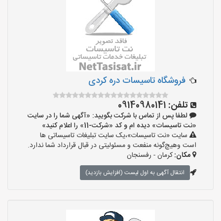
‌فروشگاه تاسیسات دره کردی
تلفن:
09140980141
لطفا پس از تماس با شرکت بگویید: «آگهی شما را در سایت
«نت تاسیسات» دیده ام و کد «شرکت-11» را اعلام کنید»
سایت «نت تاسیسات»،یک سایت تبلیغات تاسیساتی ها
است وهیچ‌گونه منفعت و مسئولیتی در قبال قرارداد شما ندارد.
مکان:
کرمان - رفسنجان
انتقال آگهی به اول لیست (افزایش بازدید)