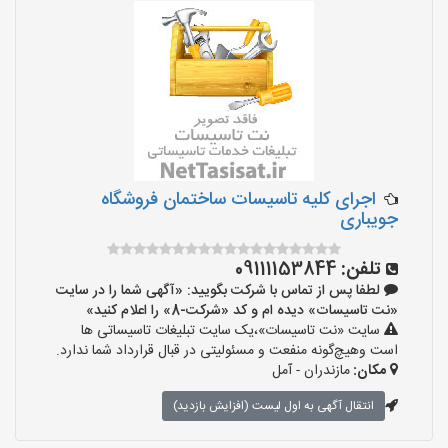
اجرای کلیه تاسیسات ساختمان فروشگاه
جویباری
تلفن:
09111153844
لطفا پس از تماس با شرکت بگویید: «آگهی شما را در سایت
«نت تاسیسات» دیده ام و کد «شرکت-8» را اعلام کنید»
سایت «نت تاسیسات»،یک سایت تبلیغات تاسیساتی ها
است وهیچ‌گونه منفعت و مسئولیتی در قبال قرارداد شما ندارد.
مکان:
مازندران - آمل
انتقال آگهی به اول لیست (افزایش بازدید)