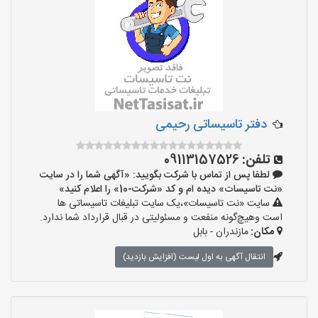
دفتر تاسیساتی رحیمی
تلفن:
09113157526
لطفا پس از تماس با شرکت بگویید: «آگهی شما را در سایت
«نت تاسیسات» دیده ام و کد «شرکت-10» را اعلام کنید»
سایت «نت تاسیسات»،یک سایت تبلیغات تاسیساتی ها
است وهیچ‌گونه منفعت و مسئولیتی در قبال قرارداد شما ندارد.
مکان:
مازندران - بابل
انتقال آگهی به اول لیست (افزایش بازدید)