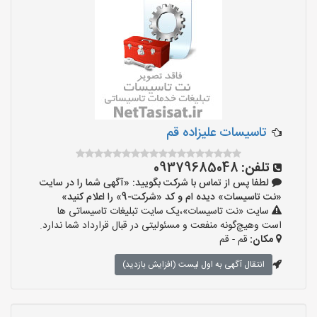
تاسیسات علیزاده قم
تلفن:
09379685048
لطفا پس از تماس با شرکت بگویید: «آگهی شما را در سایت
«نت تاسیسات» دیده ام و کد «شرکت-9» را اعلام کنید»
سایت «نت تاسیسات»،یک سایت تبلیغات تاسیساتی ها
است وهیچ‌گونه منفعت و مسئولیتی در قبال قرارداد شما ندارد.
مکان:
قم - قم
انتقال آگهی به اول لیست (افزایش بازدید)