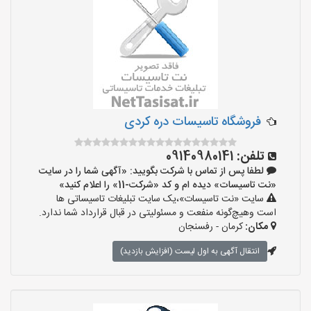
‌فروشگاه تاسیسات دره کردی
تلفن:
09140980141
لطفا پس از تماس با شرکت بگویید: «آگهی شما را در سایت
«نت تاسیسات» دیده ام و کد «شرکت-11» را اعلام کنید»
سایت «نت تاسیسات»،یک سایت تبلیغات تاسیساتی ها
است وهیچ‌گونه منفعت و مسئولیتی در قبال قرارداد شما ندارد.
مکان:
کرمان - رفسنجان
انتقال آگهی به اول لیست (افزایش بازدید)