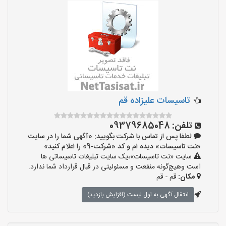
تاسیسات علیزاده قم
تلفن:
09379685048
لطفا پس از تماس با شرکت بگویید: «آگهی شما را در سایت
«نت تاسیسات» دیده ام و کد «شرکت-9» را اعلام کنید»
سایت «نت تاسیسات»،یک سایت تبلیغات تاسیساتی ها
است وهیچ‌گونه منفعت و مسئولیتی در قبال قرارداد شما ندارد.
مکان:
قم - قم
انتقال آگهی به اول لیست (افزایش بازدید)