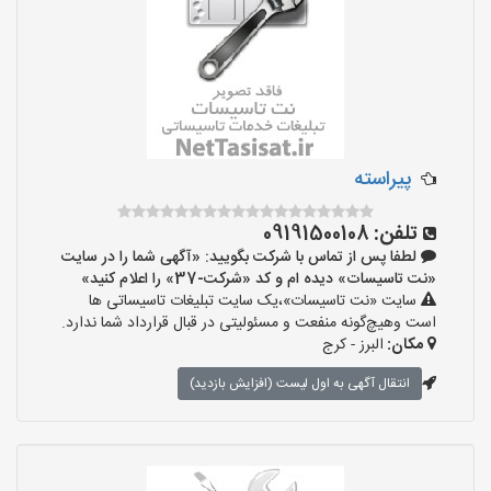
پیراسته
تلفن:
09191500108
لطفا پس از تماس با شرکت بگویید: «آگهی شما را در سایت
«نت تاسیسات» دیده ام و کد «شرکت-37» را اعلام کنید»
سایت «نت تاسیسات»،یک سایت تبلیغات تاسیساتی ها
است وهیچ‌گونه منفعت و مسئولیتی در قبال قرارداد شما ندارد.
مکان:
البرز - کرج
انتقال آگهی به اول لیست (افزایش بازدید)