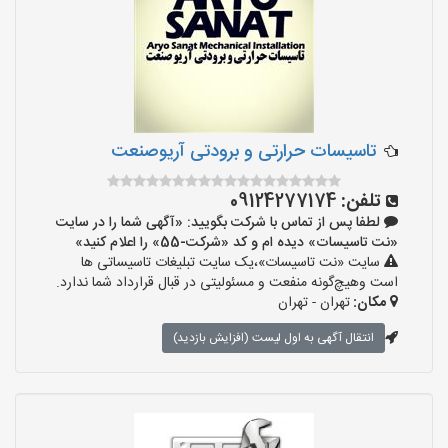
تاسیسات حرارتی و برودتی آریوصنعت
تلفن:
09124277174
لطفا پس از تماس با شرکت بگویید: «آگهی شما را در سایت
«نت تاسیسات» دیده ام و کد «شرکت-55» را اعلام کنید»
سایت «نت تاسیسات»،یک سایت تبلیغات تاسیساتی ها
است وهیچ‌گونه منفعت و مسئولیتی در قبال قرارداد شما ندارد.
مکان:
تهران - تهران
انتقال آگهی به اول لیست (افزایش بازدید)