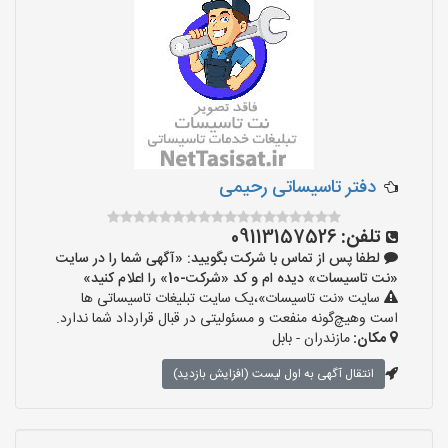
دفتر تاسیساتی رحیمی
تلفن:
09113157526
لطفا پس از تماس با شرکت بگویید: «آگهی شما را در سایت
«نت تاسیسات» دیده ام و کد «شرکت-10» را اعلام کنید»
سایت «نت تاسیسات»،یک سایت تبلیغات تاسیساتی ها
است وهیچ‌گونه منفعت و مسئولیتی در قبال قرارداد شما ندارد.
مکان:
مازندران - بابل
انتقال آگهی به اول لیست (افزایش بازدید)