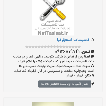
تاسیسات اسحق نیا
تلفن:
09126809741
لطفا پس از تماس با شرکت بگویید: «آگهی شما را در سایت
«نت تاسیسات» دیده ام و کد «شرکت-75» را اعلام کنید»
سایت «نت تاسیسات»،یک سایت تبلیغات تاسیساتی ها
است وهیچ‌گونه منفعت و مسئولیتی در قبال قرارداد شما ندارد.
مکان:
تهران - تهران
انتقال آگهی به اول لیست (افزایش بازدید)