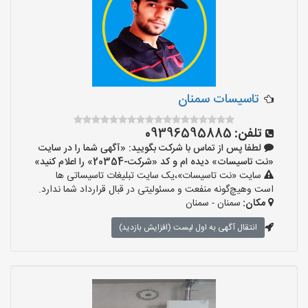
تاسیسات سمنان
تلفن:
09396595885
لطفا پس از تماس با شرکت بگویید: «آگهی شما را در سایت
«نت تاسیسات» دیده ام و کد «شرکت-20354» را اعلام کنید»
سایت «نت تاسیسات»،یک سایت تبلیغات تاسیساتی ها
است وهیچ‌گونه منفعت و مسئولیتی در قبال قرارداد شما ندارد.
مکان:
سمنان - سمنان
انتقال آگهی به اول لیست (افزایش بازدید)