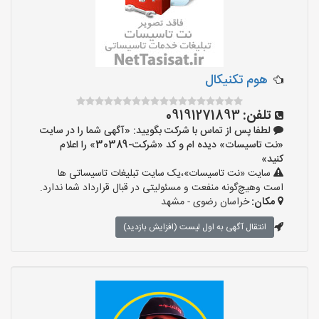
هوم تکنیکال
تلفن:
09191271893
لطفا پس از تماس با شرکت بگویید: «آگهی شما را در سایت
«نت تاسیسات» دیده ام و کد «شرکت-30389» را اعلام
کنید»
سایت «نت تاسیسات»،یک سایت تبلیغات تاسیساتی ها
است وهیچ‌گونه منفعت و مسئولیتی در قبال قرارداد شما ندارد.
مکان:
خراسان رضوی - مشهد
انتقال آگهی به اول لیست (افزایش بازدید)