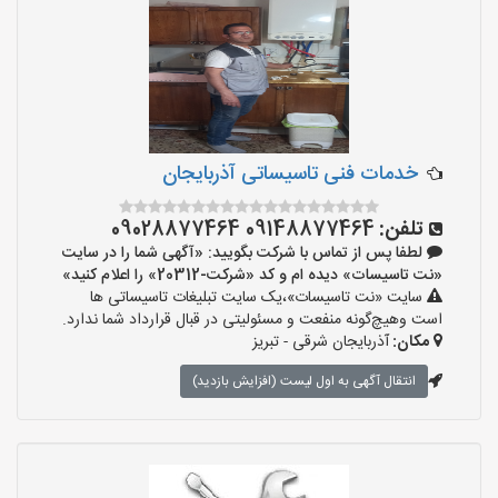
خدمات فنی تاسیساتی آذربایجان
تلفن:
09148877464 09028877464
لطفا پس از تماس با شرکت بگویید: «آگهی شما را در سایت
«نت تاسیسات» دیده ام و کد «شرکت-20312» را اعلام کنید»
سایت «نت تاسیسات»،یک سایت تبلیغات تاسیساتی ها
است وهیچ‌گونه منفعت و مسئولیتی در قبال قرارداد شما ندارد.
مکان:
آذربایجان شرقی - تبریز
انتقال آگهی به اول لیست (افزایش بازدید)