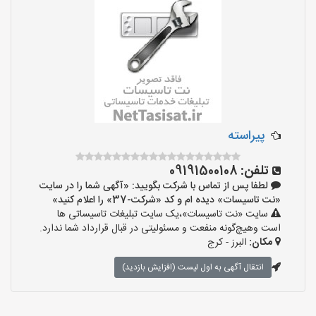
پیراسته
تلفن:
09191500108
لطفا پس از تماس با شرکت بگویید: «آگهی شما را در سایت
«نت تاسیسات» دیده ام و کد «شرکت-37» را اعلام کنید»
سایت «نت تاسیسات»،یک سایت تبلیغات تاسیساتی ها
است وهیچ‌گونه منفعت و مسئولیتی در قبال قرارداد شما ندارد.
مکان:
البرز - کرج
انتقال آگهی به اول لیست (افزایش بازدید)