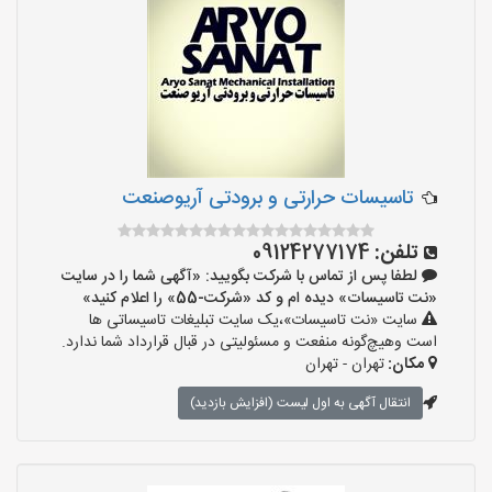
تاسیسات حرارتی و برودتی آریوصنعت
تلفن:
09124277174
لطفا پس از تماس با شرکت بگویید: «آگهی شما را در سایت
«نت تاسیسات» دیده ام و کد «شرکت-55» را اعلام کنید»
سایت «نت تاسیسات»،یک سایت تبلیغات تاسیساتی ها
است وهیچ‌گونه منفعت و مسئولیتی در قبال قرارداد شما ندارد.
مکان:
تهران - تهران
انتقال آگهی به اول لیست (افزایش بازدید)