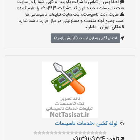
لطفا پس از تماس با شرکت بگویید: «آگهی شما را در سایت
«نت تاسیسات» دیده ام و کد «شرکت-20293» را اعلام کنید»
سایت «نت تاسیسات»،یک سایت تبلیغات تاسیساتی ها
است وهیچ‌گونه منفعت و مسئولیتی در قبال قرارداد شما ندارد.
مکان:
تهران - مامازند
انتقال آگهی به اول لیست (افزایش بازدید)
لوله کشی ،خدمات تاسیسات
تلفن:
09139109234