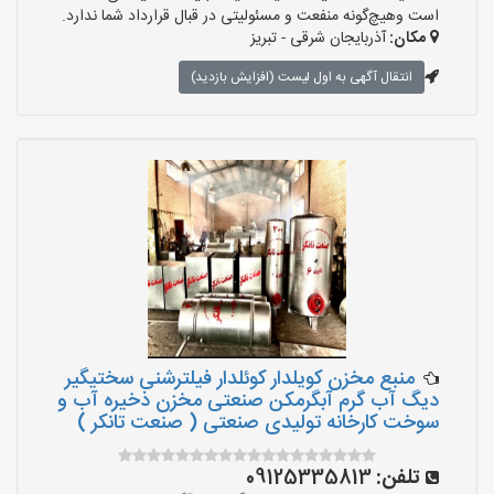
است وهیچ‌گونه منفعت و مسئولیتی در قبال قرارداد شما ندارد.
مکان:
آذربایجان شرقی - تبریز
انتقال آگهی به اول لیست (افزایش بازدید)
منبع مخزن کویلدار کوئلدار فیلترشنی سختیگیر
دیگ آب گرم آبگرمکن صنعتی مخزن ذخیره آب و
سوخت کارخانه تولیدی صنعتی ( صنعت تانکر )
تلفن:
09125335813