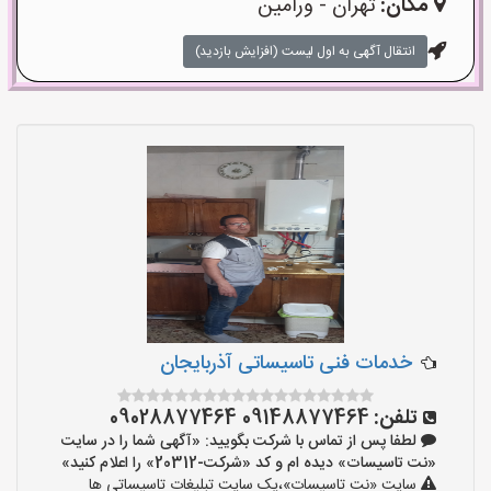
مکان:
تهران - ورامین
انتقال آگهی به اول لیست (افزایش بازدید)
خدمات فنی تاسیساتی آذربایجان
تلفن:
09148877464 09028877464
لطفا پس از تماس با شرکت بگویید: «آگهی شما را در سایت
«نت تاسیسات» دیده ام و کد «شرکت-20312» را اعلام کنید»
سایت «نت تاسیسات»،یک سایت تبلیغات تاسیساتی ها