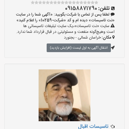
تلفن:
09158871790
لطفا پس از تماس با شرکت بگویید: «آگهی شما را در سایت
«نت تاسیسات» دیده ام و کد «شرکت-10259» را اعلام کنید»
سایت «نت تاسیسات»،یک سایت تبلیغات تاسیساتی ها
است وهیچ‌گونه منفعت و مسئولیتی در قبال قرارداد شما ندارد.
مکان:
خراسان شمالی - بجنورد
انتقال آگهی به اول لیست (افزایش بازدید)
تاسیسات اقبال