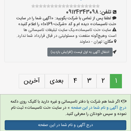
تلفن:
09124343098
لطفا پس از تماس با شرکت بگویید: «آگهی شما را در سایت
«نت تاسیسات» دیده ام و کد «شرکت-10169» را اعلام کنید»
سایت «نت تاسیسات»،یک سایت تبلیغات تاسیساتی ها
است وهیچ‌گونه منفعت و مسئولیتی در قبال قرارداد شما ندارد.
مکان:
تهران - دماوند
انتقال آگهی به اول لیست (افزایش بازدید)
1
2
3
4
بعدی
آخرین
اگر شما هم شرکت یا دفتر تاسیساتی و غیره دارید با کلیک روی دکمه
درج آگهی و نام شما در این صفحه
» در سایت «نت تاسیسات» ثبت نام
نموده و سپس خودتان را معرفی کنید.
درج آگهی و نام شما در این صفحه