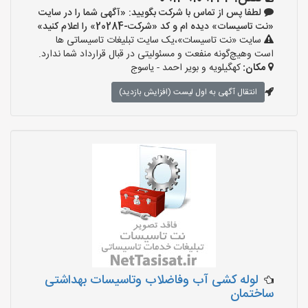
لطفا پس از تماس با شرکت بگویید: «آگهی شما را در سایت
«نت تاسیسات» دیده ام و کد «شرکت-20284» را اعلام کنید»
سایت «نت تاسیسات»،یک سایت تبلیغات تاسیساتی ها
است وهیچ‌گونه منفعت و مسئولیتی در قبال قرارداد شما ندارد.
مکان:
کهگیلویه و بویر احمد - یاسوج
انتقال آگهی به اول لیست (افزایش بازدید)
لوله کشی آب وفاضلاب وتاسیسات بهداشتی
ساختمان