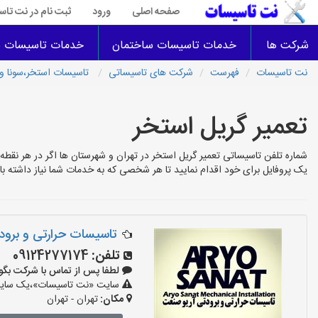
صفحه اصلی
ورود
ثبت نام در نت تا
شرکت ها
خدمات تاسیسات ساختمان
خدمات تاسیسات س
نت تاسیسات
فهرست
شرکت های تاسیساتی
تاسیسات استخر،سونا و
تعمیر گریل استخر
شماره تلفن تاسیساتی تعمیر گریل استخر در تهران و شهرستان ها اگر در هر نقطه
یک پروفایل برای خود اقدام نمایید تا هر شخصی که به خدمات شما نیاز داشته با
تاسیسات حرارتی و برو
تلفن:
09124277174
لطفا پس از تماس با شرکت بگویید: «
سایت «نت تاسیسات»،یک سایت تب
مکان:
تهران - تهران