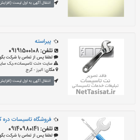
انتقال آگهی به اول لیست (افزایش 
پیراسته
تلفن:
09191500108
لطفا پس از تماس با شرکت بگویید: «
سایت «نت تاسیسات»،یک سایت تب
مکان:
البرز - کرج
انتقال آگهی به اول لیست (افزایش 
‌فروشگاه تاسیسات دره 
تلفن:
09140980141
لطفا پس از تماس با شرکت بگویید: «