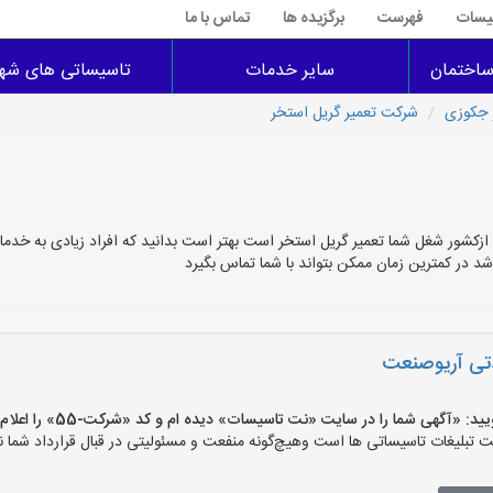
سیسات
فهرست
برگزیده ها
تماس با ما
اختمان
سایر خدمات
تاسیساتی های شهر
 جکوزی
شرکت تعمیر گریل استخر
 ازکشور شغل شما تعمیر گریل استخر است بهتر است بدانید که افراد زیادی به خدما
شد در کمترین زمان ممکن بتواند با شما تماس بگیرد
دتی آریوصنعت
آگهی شما را در سایت «نت تاسیسات» دیده ام و کد «شرکت-55» را اعلام کنید»
لیغات تاسیساتی ها است وهیچ‌گونه منفعت و مسئولیتی در قبال قرارداد شما ند