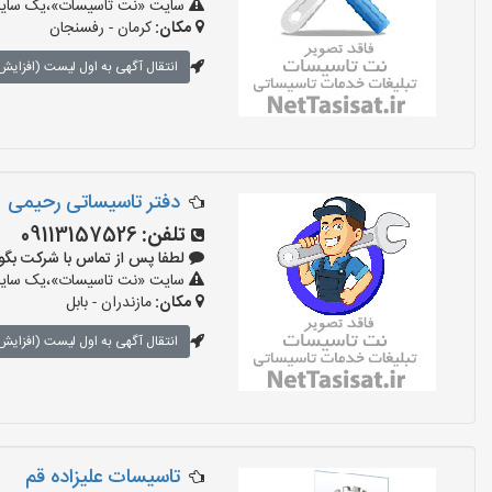
سایت «نت تاسیسات»،یک سایت تب
مکان:
کرمان - رفسنجان
انتقال آگهی به اول لیست (افزایش 
دفتر تاسیساتی رحیمی
تلفن:
09113157526
لطفا پس از تماس با شرکت بگویید: «
سایت «نت تاسیسات»،یک سایت تب
مکان:
مازندران - بابل
انتقال آگهی به اول لیست (افزایش 
تاسیسات علیزاده قم