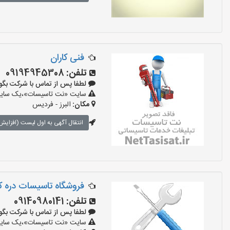
فنی کاران
تلفن:
09194945308
لطفا پس از تماس با شرکت بگویید: «
سایت «نت تاسیسات»،یک سایت تب
مکان:
البرز - فردیس
انتقال آگهی به اول لیست (افزایش 
‌فروشگاه تاسیسات دره 
تلفن:
09140980141
لطفا پس از تماس با شرکت بگویید: «
سایت «نت تاسیسات»،یک سایت تب