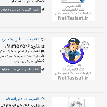
مکان:
کرمان - رفسنجان
انتقال آگهی به اول لیست (افزایش 
دفتر تاسیساتی رحیمی
تلفن:
09113157526
لطفا پس از تماس با شرکت بگویید: «
سایت «نت تاسیسات»،یک سایت تب
مکان:
مازندران - بابل
انتقال آگهی به اول لیست (افزایش 
تاسیسات علیزاده قم
تلفن:
09379685048