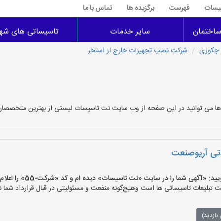
سیسات
فهرست
برگزیده ها
تماس با ما
اختمان
سایر خدمات
تاسیساتی های شهر
 جکوزی
شرکت نصب تجهیزات خارج از استخر
ها می توانید در این صفحه از وب سایت نت تاسیسات لیستی از بهترین متخصصان ن
دتی آریوصنعت
آگهی شما را در سایت «نت تاسیسات» دیده ام و کد «شرکت-55» را اعلام کنید»
لیغات تاسیساتی ها است وهیچ‌گونه منفعت و مسئولیتی در قبال قرارداد شما ند
بازدید)