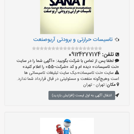
تاسیسات حرارتی و برودتی آریوصنعت
تلفن:
09124277174
لطفا پس از تماس با شرکت بگویید: «آگهی شما را در سایت
«نت تاسیسات» دیده ام و کد «شرکت-55» را اعلام کنید»
سایت «نت تاسیسات»،یک سایت تبلیغات تاسیساتی ها
است وهیچ‌گونه منفعت و مسئولیتی در قبال قرارداد شما ندارد.
مکان:
تهران - تهران
انتقال آگهی به اول لیست (افزایش بازدید)