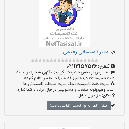
دفتر تاسیساتی رحیمی
تلفن:
09113157526
لطفا پس از تماس با شرکت بگویید: «آگهی شما را در سایت
«نت تاسیسات» دیده ام و کد «شرکت-10» را اعلام کنید»
سایت «نت تاسیسات»،یک سایت تبلیغات تاسیساتی ها
است وهیچ‌گونه منفعت و مسئولیتی در قبال قرارداد شما ندارد.
مکان:
مازندران - بابل
انتقال آگهی به اول لیست (افزایش بازدید)