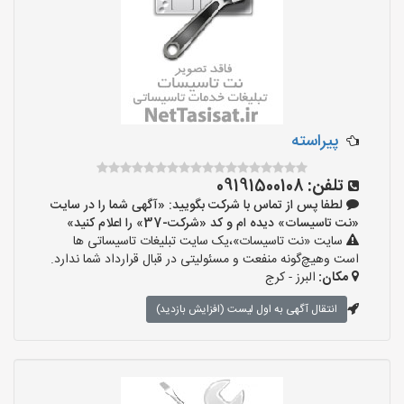
پیراسته
تلفن:
09191500108
لطفا پس از تماس با شرکت بگویید: «آگهی شما را در سایت
«نت تاسیسات» دیده ام و کد «شرکت-37» را اعلام کنید»
سایت «نت تاسیسات»،یک سایت تبلیغات تاسیساتی ها
است وهیچ‌گونه منفعت و مسئولیتی در قبال قرارداد شما ندارد.
مکان:
البرز - کرج
انتقال آگهی به اول لیست (افزایش بازدید)