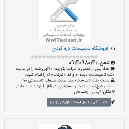
‌فروشگاه تاسیسات دره کردی
تلفن:
09140980141
لطفا پس از تماس با شرکت بگویید: «آگهی شما را در سایت
«نت تاسیسات» دیده ام و کد «شرکت-11» را اعلام کنید»
سایت «نت تاسیسات»،یک سایت تبلیغات تاسیساتی ها
است وهیچ‌گونه منفعت و مسئولیتی در قبال قرارداد شما ندارد.
مکان:
کرمان - رفسنجان
انتقال آگهی به اول لیست (افزایش بازدید)