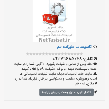
تاسیسات علیزاده قم
تلفن:
09379685048
لطفا پس از تماس با شرکت بگویید: «آگهی شما را در سایت
«نت تاسیسات» دیده ام و کد «شرکت-9» را اعلام کنید»
سایت «نت تاسیسات»،یک سایت تبلیغات تاسیساتی ها
است وهیچ‌گونه منفعت و مسئولیتی در قبال قرارداد شما ندارد.
مکان:
قم - قم
انتقال آگهی به اول لیست (افزایش بازدید)