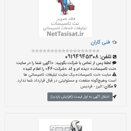
فنی کاران
تلفن:
09194945308
لطفا پس از تماس با شرکت بگویید: «آگهی شما را در سایت
«نت تاسیسات» دیده ام و کد «شرکت-46» را اعلام کنید»
سایت «نت تاسیسات»،یک سایت تبلیغات تاسیساتی ها
است وهیچ‌گونه منفعت و مسئولیتی در قبال قرارداد شما ندارد.
مکان:
البرز - فردیس
انتقال آگهی به اول لیست (افزایش بازدید)