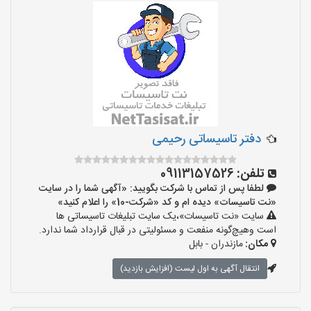
دفتر تاسیساتی رحیمی
تلفن:
09113157526
لطفا پس از تماس با شرکت بگویید: «آگهی شما را در سایت
«نت تاسیسات» دیده ام و کد «شرکت-10» را اعلام کنید»
سایت «نت تاسیسات»،یک سایت تبلیغات تاسیساتی ها
است وهیچ‌گونه منفعت و مسئولیتی در قبال قرارداد شما ندارد.
مکان:
مازندران - بابل
انتقال آگهی به اول لیست (افزایش بازدید)