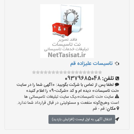
تاسیسات علیزاده قم
تلفن:
09379685048
لطفا پس از تماس با شرکت بگویید: «آگهی شما را در سایت
«نت تاسیسات» دیده ام و کد «شرکت-9» را اعلام کنید»
سایت «نت تاسیسات»،یک سایت تبلیغات تاسیساتی ها
است وهیچ‌گونه منفعت و مسئولیتی در قبال قرارداد شما ندارد.
مکان:
قم - قم
انتقال آگهی به اول لیست (افزایش بازدید)