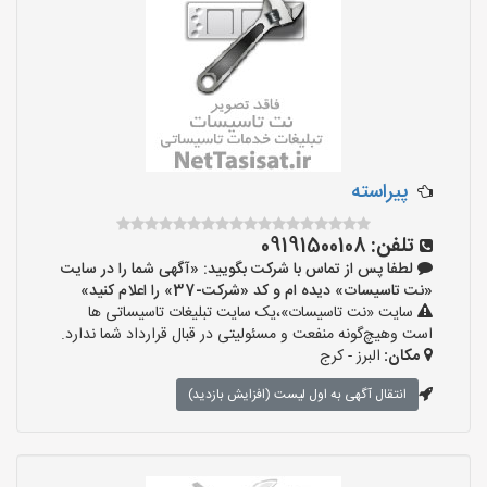
پیراسته
تلفن:
09191500108
لطفا پس از تماس با شرکت بگویید: «آگهی شما را در سایت
«نت تاسیسات» دیده ام و کد «شرکت-37» را اعلام کنید»
سایت «نت تاسیسات»،یک سایت تبلیغات تاسیساتی ها
است وهیچ‌گونه منفعت و مسئولیتی در قبال قرارداد شما ندارد.
مکان:
البرز - کرج
انتقال آگهی به اول لیست (افزایش بازدید)