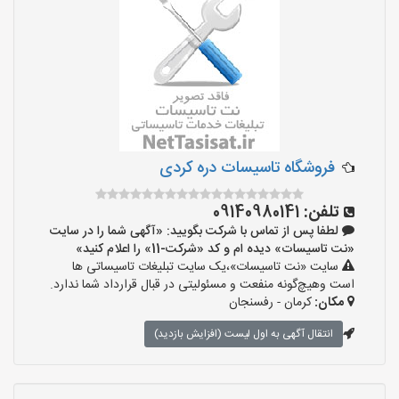
‌فروشگاه تاسیسات دره کردی
تلفن:
09140980141
لطفا پس از تماس با شرکت بگویید: «آگهی شما را در سایت
«نت تاسیسات» دیده ام و کد «شرکت-11» را اعلام کنید»
سایت «نت تاسیسات»،یک سایت تبلیغات تاسیساتی ها
است وهیچ‌گونه منفعت و مسئولیتی در قبال قرارداد شما ندارد.
مکان:
کرمان - رفسنجان
انتقال آگهی به اول لیست (افزایش بازدید)