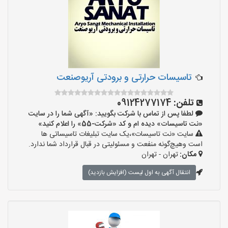
تاسیسات حرارتی و برودتی آریوصنعت
تلفن:
09124277174
لطفا پس از تماس با شرکت بگویید: «آگهی شما را در سایت
«نت تاسیسات» دیده ام و کد «شرکت-55» را اعلام کنید»
سایت «نت تاسیسات»،یک سایت تبلیغات تاسیساتی ها
است وهیچ‌گونه منفعت و مسئولیتی در قبال قرارداد شما ندارد.
مکان:
تهران - تهران
انتقال آگهی به اول لیست (افزایش بازدید)