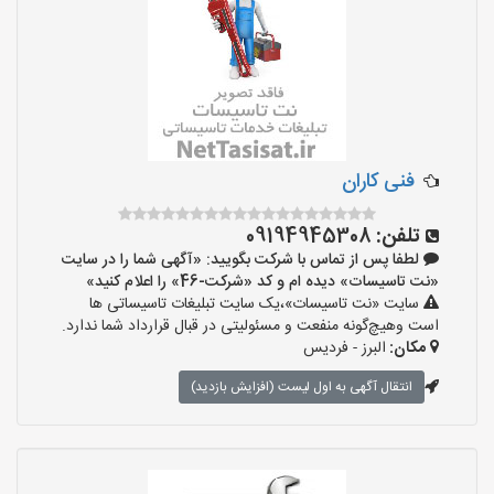
فنی کاران
تلفن:
09194945308
لطفا پس از تماس با شرکت بگویید: «آگهی شما را در سایت
«نت تاسیسات» دیده ام و کد «شرکت-46» را اعلام کنید»
سایت «نت تاسیسات»،یک سایت تبلیغات تاسیساتی ها
است وهیچ‌گونه منفعت و مسئولیتی در قبال قرارداد شما ندارد.
مکان:
البرز - فردیس
انتقال آگهی به اول لیست (افزایش بازدید)