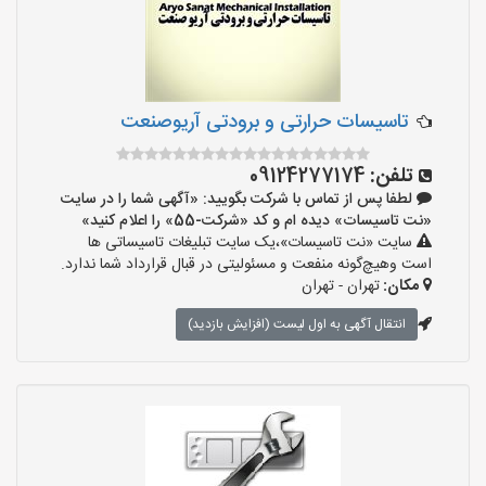
تاسیسات حرارتی و برودتی آریوصنعت
تلفن:
09124277174
لطفا پس از تماس با شرکت بگویید: «آگهی شما را در سایت
«نت تاسیسات» دیده ام و کد «شرکت-55» را اعلام کنید»
سایت «نت تاسیسات»،یک سایت تبلیغات تاسیساتی ها
است وهیچ‌گونه منفعت و مسئولیتی در قبال قرارداد شما ندارد.
مکان:
تهران - تهران
انتقال آگهی به اول لیست (افزایش بازدید)