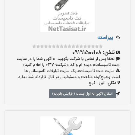
پیراسته
تلفن:
09191500108
لطفا پس از تماس با شرکت بگویید: «آگهی شما را در سایت
«نت تاسیسات» دیده ام و کد «شرکت-37» را اعلام کنید»
سایت «نت تاسیسات»،یک سایت تبلیغات تاسیساتی ها
است وهیچ‌گونه منفعت و مسئولیتی در قبال قرارداد شما ندارد.
مکان:
البرز - کرج
انتقال آگهی به اول لیست (افزایش بازدید)