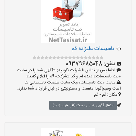
تاسیسات علیزاده قم
تلفن:
09379685048
لطفا پس از تماس با شرکت بگویید: «آگهی شما را در سایت
«نت تاسیسات» دیده ام و کد «شرکت-9» را اعلام کنید»
سایت «نت تاسیسات»،یک سایت تبلیغات تاسیساتی ها
است وهیچ‌گونه منفعت و مسئولیتی در قبال قرارداد شما ندارد.
مکان:
قم - قم
انتقال آگهی به اول لیست (افزایش بازدید)