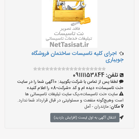
اجرای کلیه تاسیسات ساختمان فروشگاه
جویباری
تلفن:
09111153844
لطفا پس از تماس با شرکت بگویید: «آگهی شما را در سایت
«نت تاسیسات» دیده ام و کد «شرکت-8» را اعلام کنید»
سایت «نت تاسیسات»،یک سایت تبلیغات تاسیساتی ها
است وهیچ‌گونه منفعت و مسئولیتی در قبال قرارداد شما ندارد.
مکان:
مازندران - آمل
انتقال آگهی به اول لیست (افزایش بازدید)