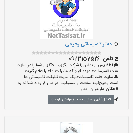
دفتر تاسیساتی رحیمی
تلفن:
09113157526
لطفا پس از تماس با شرکت بگویید: «آگهی شما را در سایت
«نت تاسیسات» دیده ام و کد «شرکت-10» را اعلام کنید»
سایت «نت تاسیسات»،یک سایت تبلیغات تاسیساتی ها
است وهیچ‌گونه منفعت و مسئولیتی در قبال قرارداد شما ندارد.
مکان:
مازندران - بابل
انتقال آگهی به اول لیست (افزایش بازدید)