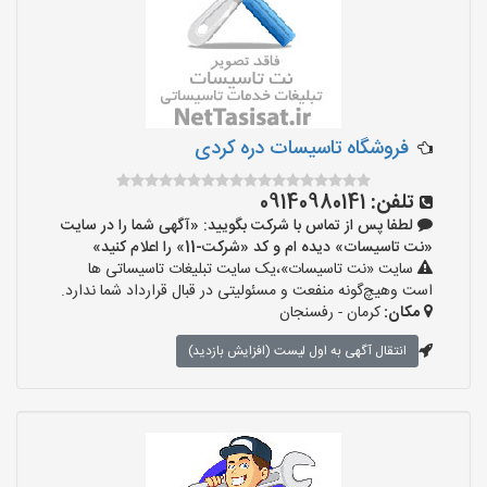
‌فروشگاه تاسیسات دره کردی
تلفن:
09140980141
لطفا پس از تماس با شرکت بگویید: «آگهی شما را در سایت
«نت تاسیسات» دیده ام و کد «شرکت-11» را اعلام کنید»
سایت «نت تاسیسات»،یک سایت تبلیغات تاسیساتی ها
است وهیچ‌گونه منفعت و مسئولیتی در قبال قرارداد شما ندارد.
مکان:
کرمان - رفسنجان
انتقال آگهی به اول لیست (افزایش بازدید)