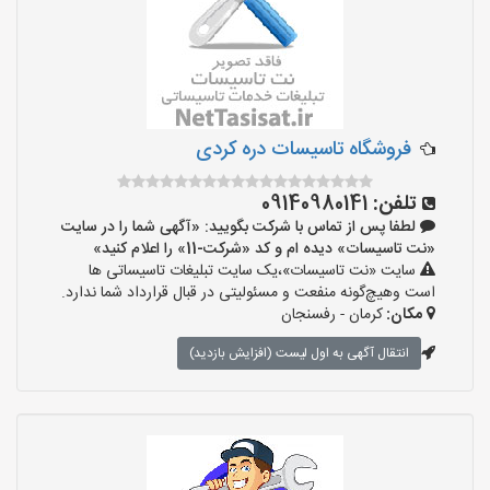
‌فروشگاه تاسیسات دره کردی
تلفن:
09140980141
لطفا پس از تماس با شرکت بگویید: «آگهی شما را در سایت
«نت تاسیسات» دیده ام و کد «شرکت-11» را اعلام کنید»
سایت «نت تاسیسات»،یک سایت تبلیغات تاسیساتی ها
است وهیچ‌گونه منفعت و مسئولیتی در قبال قرارداد شما ندارد.
مکان:
کرمان - رفسنجان
انتقال آگهی به اول لیست (افزایش بازدید)