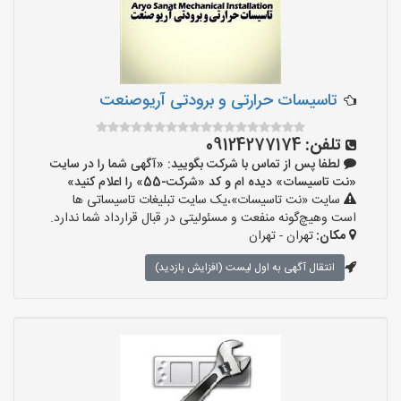
تاسیسات حرارتی و برودتی آریوصنعت
تلفن:
09124277174
لطفا پس از تماس با شرکت بگویید: «آگهی شما را در سایت
«نت تاسیسات» دیده ام و کد «شرکت-55» را اعلام کنید»
سایت «نت تاسیسات»،یک سایت تبلیغات تاسیساتی ها
است وهیچ‌گونه منفعت و مسئولیتی در قبال قرارداد شما ندارد.
مکان:
تهران - تهران
انتقال آگهی به اول لیست (افزایش بازدید)