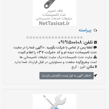
پیراسته
تلفن:
09191500108
لطفا پس از تماس با شرکت بگویید: «آگهی شما را در سایت
«نت تاسیسات» دیده ام و کد «شرکت-37» را اعلام کنید»
سایت «نت تاسیسات»،یک سایت تبلیغات تاسیساتی ها
است وهیچ‌گونه منفعت و مسئولیتی در قبال قرارداد شما ندارد.
مکان:
البرز - کرج
انتقال آگهی به اول لیست (افزایش بازدید)