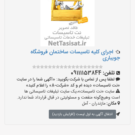
اجرای کلیه تاسیسات ساختمان فروشگاه
جویباری
تلفن:
09111153844
لطفا پس از تماس با شرکت بگویید: «آگهی شما را در سایت
«نت تاسیسات» دیده ام و کد «شرکت-8» را اعلام کنید»
سایت «نت تاسیسات»،یک سایت تبلیغات تاسیساتی ها
است وهیچ‌گونه منفعت و مسئولیتی در قبال قرارداد شما ندارد.
مکان:
مازندران - آمل
انتقال آگهی به اول لیست (افزایش بازدید)