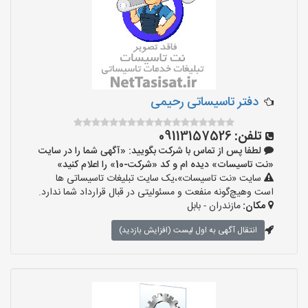
دفتر تاسیساتی رحیمی
تلفن:
09113157526
لطفا پس از تماس با شرکت بگویید: «آگهی شما را در سایت
«نت تاسیسات» دیده ام و کد «شرکت-10» را اعلام کنید»
سایت «نت تاسیسات»،یک سایت تبلیغات تاسیساتی ها
است وهیچ‌گونه منفعت و مسئولیتی در قبال قرارداد شما ندارد.
مکان:
مازندران - بابل
انتقال آگهی به اول لیست (افزایش بازدید)