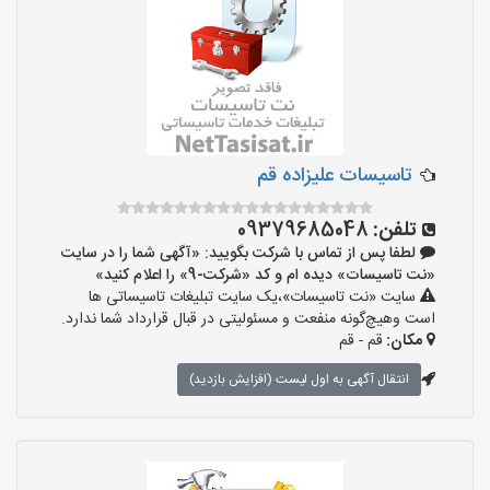
تاسیسات علیزاده قم
تلفن:
09379685048
لطفا پس از تماس با شرکت بگویید: «آگهی شما را در سایت
«نت تاسیسات» دیده ام و کد «شرکت-9» را اعلام کنید»
سایت «نت تاسیسات»،یک سایت تبلیغات تاسیساتی ها
است وهیچ‌گونه منفعت و مسئولیتی در قبال قرارداد شما ندارد.
مکان:
قم - قم
انتقال آگهی به اول لیست (افزایش بازدید)