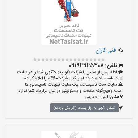
فنی کاران
تلفن:
09194945308
لطفا پس از تماس با شرکت بگویید: «آگهی شما را در سایت
«نت تاسیسات» دیده ام و کد «شرکت-46» را اعلام کنید»
سایت «نت تاسیسات»،یک سایت تبلیغات تاسیساتی ها
است وهیچ‌گونه منفعت و مسئولیتی در قبال قرارداد شما ندارد.
مکان:
البرز - فردیس
انتقال آگهی به اول لیست (افزایش بازدید)