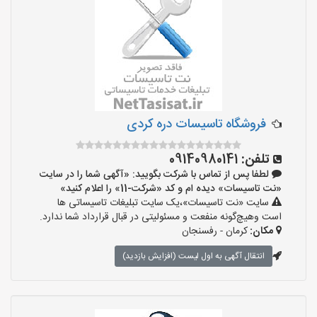
‌فروشگاه تاسیسات دره کردی
تلفن:
09140980141
لطفا پس از تماس با شرکت بگویید: «آگهی شما را در سایت
«نت تاسیسات» دیده ام و کد «شرکت-11» را اعلام کنید»
سایت «نت تاسیسات»،یک سایت تبلیغات تاسیساتی ها
است وهیچ‌گونه منفعت و مسئولیتی در قبال قرارداد شما ندارد.
مکان:
کرمان - رفسنجان
انتقال آگهی به اول لیست (افزایش بازدید)