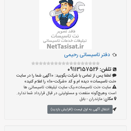
دفتر تاسیساتی رحیمی
تلفن:
09113157526
لطفا پس از تماس با شرکت بگویید: «آگهی شما را در سایت
«نت تاسیسات» دیده ام و کد «شرکت-10» را اعلام کنید»
سایت «نت تاسیسات»،یک سایت تبلیغات تاسیساتی ها
است وهیچ‌گونه منفعت و مسئولیتی در قبال قرارداد شما ندارد.
مکان:
مازندران - بابل
انتقال آگهی به اول لیست (افزایش بازدید)