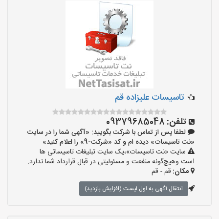
تاسیسات علیزاده قم
تلفن:
09379685048
لطفا پس از تماس با شرکت بگویید: «آگهی شما را در سایت
«نت تاسیسات» دیده ام و کد «شرکت-9» را اعلام کنید»
سایت «نت تاسیسات»،یک سایت تبلیغات تاسیساتی ها
است وهیچ‌گونه منفعت و مسئولیتی در قبال قرارداد شما ندارد.
مکان:
قم - قم
انتقال آگهی به اول لیست (افزایش بازدید)