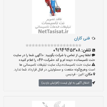
فنی کاران
تلفن:
09194945308
لطفا پس از تماس با شرکت بگویید: «آگهی شما را در سایت
«نت تاسیسات» دیده ام و کد «شرکت-46» را اعلام کنید»
سایت «نت تاسیسات»،یک سایت تبلیغات تاسیساتی ها
است وهیچ‌گونه منفعت و مسئولیتی در قبال قرارداد شما ندارد.
مکان:
البرز - فردیس
انتقال آگهی به اول لیست (افزایش بازدید)