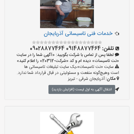
خدمات فنی تاسیساتی آذربایجان
تلفن:
09148877464 09028877464
لطفا پس از تماس با شرکت بگویید: «آگهی شما را در سایت
«نت تاسیسات» دیده ام و کد «شرکت-20312» را اعلام کنید»
سایت «نت تاسیسات»،یک سایت تبلیغات تاسیساتی ها
است وهیچ‌گونه منفعت و مسئولیتی در قبال قرارداد شما ندارد.
مکان:
آذربایجان شرقی - تبریز
انتقال آگهی به اول لیست (افزایش بازدید)