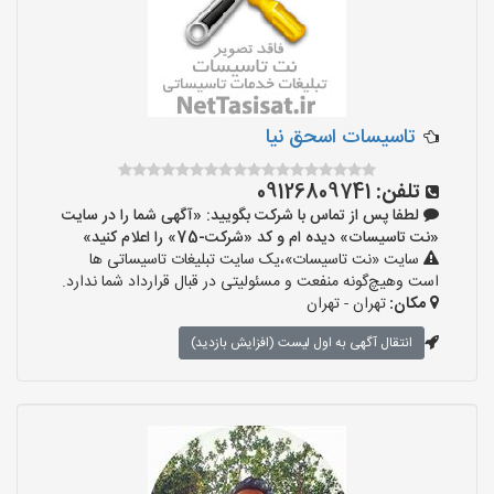
تاسیسات اسحق نیا
تلفن:
09126809741
لطفا پس از تماس با شرکت بگویید: «آگهی شما را در سایت
«نت تاسیسات» دیده ام و کد «شرکت-75» را اعلام کنید»
سایت «نت تاسیسات»،یک سایت تبلیغات تاسیساتی ها
است وهیچ‌گونه منفعت و مسئولیتی در قبال قرارداد شما ندارد.
مکان:
تهران - تهران
انتقال آگهی به اول لیست (افزایش بازدید)