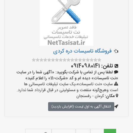
‌فروشگاه تاسیسات دره کردی
تلفن:
09140980141
لطفا پس از تماس با شرکت بگویید: «آگهی شما را در سایت
«نت تاسیسات» دیده ام و کد «شرکت-11» را اعلام کنید»
سایت «نت تاسیسات»،یک سایت تبلیغات تاسیساتی ها
است وهیچ‌گونه منفعت و مسئولیتی در قبال قرارداد شما ندارد.
مکان:
کرمان - رفسنجان
انتقال آگهی به اول لیست (افزایش بازدید)