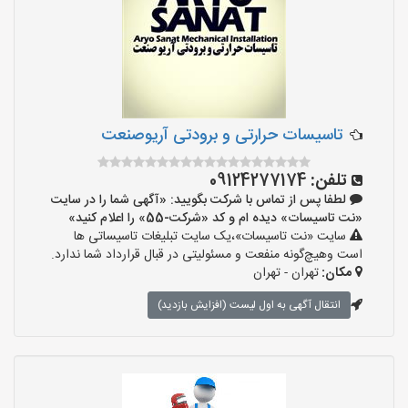
تاسیسات حرارتی و برودتی آریوصنعت
تلفن:
09124277174
لطفا پس از تماس با شرکت بگویید: «آگهی شما را در سایت
«نت تاسیسات» دیده ام و کد «شرکت-55» را اعلام کنید»
سایت «نت تاسیسات»،یک سایت تبلیغات تاسیساتی ها
است وهیچ‌گونه منفعت و مسئولیتی در قبال قرارداد شما ندارد.
مکان:
تهران - تهران
انتقال آگهی به اول لیست (افزایش بازدید)