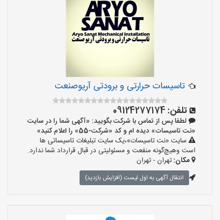
تاسیسات حرارتی و برودتی آریوصنعت
تلفن:
09124277174
لطفا پس از تماس با شرکت بگویید: «آگهی شما را در سایت
«نت تاسیسات» دیده ام و کد «شرکت-55» را اعلام کنید»
سایت «نت تاسیسات»،یک سایت تبلیغات تاسیساتی ها
است وهیچ‌گونه منفعت و مسئولیتی در قبال قرارداد شما ندارد.
مکان:
تهران - تهران
انتقال آگهی به اول لیست (افزایش بازدید)