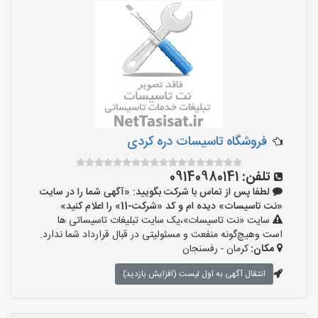
‌فروشگاه تاسیسات دره کردی
تلفن:
09140980141
لطفا پس از تماس با شرکت بگویید: «آگهی شما را در سایت
«نت تاسیسات» دیده ام و کد «شرکت-11» را اعلام کنید»
سایت «نت تاسیسات»،یک سایت تبلیغات تاسیساتی ها
است وهیچ‌گونه منفعت و مسئولیتی در قبال قرارداد شما ندارد.
مکان:
کرمان - رفسنجان
انتقال آگهی به اول لیست (افزایش بازدید)