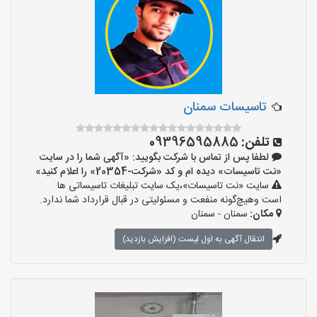
تاسیسات سمنان
تلفن:
09396595885
لطفا پس از تماس با شرکت بگویید: «آگهی شما را در سایت
«نت تاسیسات» دیده ام و کد «شرکت-20354» را اعلام کنید»
سایت «نت تاسیسات»،یک سایت تبلیغات تاسیساتی ها
است وهیچ‌گونه منفعت و مسئولیتی در قبال قرارداد شما ندارد.
مکان:
سمنان - سمنان
انتقال آگهی به اول لیست (افزایش بازدید)