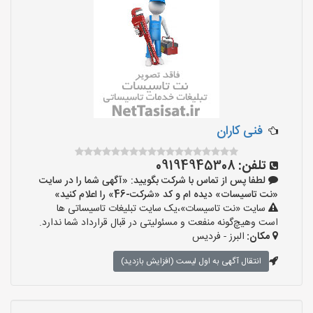
فنی کاران
تلفن:
09194945308
لطفا پس از تماس با شرکت بگویید: «آگهی شما را در سایت
«نت تاسیسات» دیده ام و کد «شرکت-46» را اعلام کنید»
سایت «نت تاسیسات»،یک سایت تبلیغات تاسیساتی ها
است وهیچ‌گونه منفعت و مسئولیتی در قبال قرارداد شما ندارد.
مکان:
البرز - فردیس
انتقال آگهی به اول لیست (افزایش بازدید)