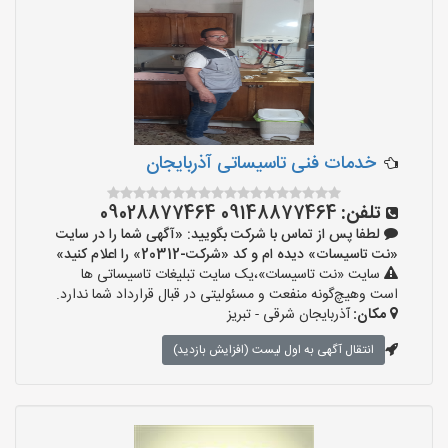
خدمات فنی تاسیساتی آذربایجان
تلفن:
09148877464 09028877464
لطفا پس از تماس با شرکت بگویید: «آگهی شما را در سایت
«نت تاسیسات» دیده ام و کد «شرکت-20312» را اعلام کنید»
سایت «نت تاسیسات»،یک سایت تبلیغات تاسیساتی ها
است وهیچ‌گونه منفعت و مسئولیتی در قبال قرارداد شما ندارد.
مکان:
آذربایجان شرقی - تبریز
انتقال آگهی به اول لیست (افزایش بازدید)