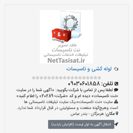
لوله کشی و تاسیسات
تلفن:
09030601858
لطفا پس از تماس با شرکت بگویید: «آگهی شما را در سایت
«نت تاسیسات» دیده ام و کد «شرکت-20289» را اعلام کنید»
سایت «نت تاسیسات»،یک سایت تبلیغات تاسیساتی ها
است وهیچ‌گونه منفعت و مسئولیتی در قبال قرارداد شما ندارد.
مکان:
هرمزگان - بندر عباس
انتقال آگهی به اول لیست (افزایش بازدید)