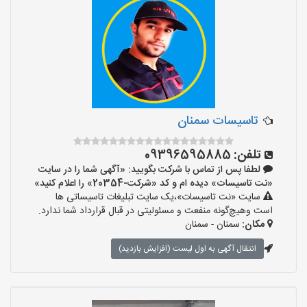
تاسیسات سمنان
تلفن:
09396595885
لطفا پس از تماس با شرکت بگویید: «آگهی شما را در سایت
«نت تاسیسات» دیده ام و کد «شرکت-20354» را اعلام کنید»
سایت «نت تاسیسات»،یک سایت تبلیغات تاسیساتی ها
است وهیچ‌گونه منفعت و مسئولیتی در قبال قرارداد شما ندارد.
مکان:
سمنان - سمنان
انتقال آگهی به اول لیست (افزایش بازدید)