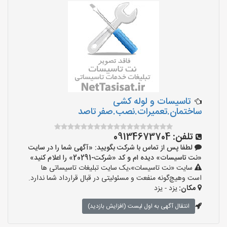
تاسیسات و لوله کشی
ساختمان.تعمیرات.نصب.صفر تاصد
تلفن:
09134673704
لطفا پس از تماس با شرکت بگویید: «آگهی شما را در سایت
«نت تاسیسات» دیده ام و کد «شرکت-20291» را اعلام کنید»
سایت «نت تاسیسات»،یک سایت تبلیغات تاسیساتی ها
است وهیچ‌گونه منفعت و مسئولیتی در قبال قرارداد شما ندارد.
مکان:
یزد - یزد
انتقال آگهی به اول لیست (افزایش بازدید)