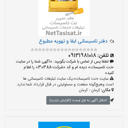
دفتر تاسیساتی ابفا و تهویه مطبوع
تلفن:
09131981018
لطفا پس از تماس با شرکت بگویید: «آگهی شما را در سایت
«نت تاسیسات» دیده ام و کد «شرکت-30388» را اعلام
کنید»
سایت «نت تاسیسات»،یک سایت تبلیغات تاسیساتی ها
است وهیچ‌گونه منفعت و مسئولیتی در قبال قرارداد شما ندارد.
مکان:
کرمان - کرمان
انتقال آگهی به اول لیست (افزایش بازدید)