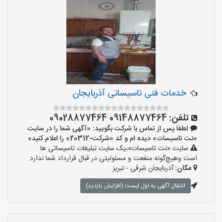
خدمات فنی تاسیساتی آذربایجان
تلفن:
09148877464 09028877464
لطفا پس از تماس با شرکت بگویید: «آگهی شما را در سایت
«نت تاسیسات» دیده ام و کد «شرکت-20312» را اعلام کنید»
سایت «نت تاسیسات»،یک سایت تبلیغات تاسیساتی ها
است وهیچ‌گونه منفعت و مسئولیتی در قبال قرارداد شما ندارد.
مکان:
آذربایجان شرقی - تبریز
انتقال آگهی به اول لیست (افزایش بازدید)