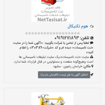
هوم تکنیکال
تلفن:
09191271893
لطفا پس از تماس با شرکت بگویید: «آگهی شما را در سایت
«نت تاسیسات» دیده ام و کد «شرکت-30389» را اعلام
کنید»
سایت «نت تاسیسات»،یک سایت تبلیغات تاسیساتی ها
است وهیچ‌گونه منفعت و مسئولیتی در قبال قرارداد شما ندارد.
مکان:
خراسان رضوی - مشهد
انتقال آگهی به اول لیست (افزایش بازدید)