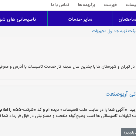
سیسات
فهرست
برگزیده ها
تماس با ما
اختمان
سایر خدمات
تاسیساتی های شهر
کت تهیه جداول تجهیزات
ر تهران و شهرستان ها با چندین سال سابقه کار خدمات تاسیسات با آدرس و معرف
دتی آریوصنعت
آگهی شما را در سایت «نت تاسیسات» دیده ام و کد «شرکت-55» را اعلام کنید»
لیغات تاسیساتی ها است وهیچ‌گونه منفعت و مسئولیتی در قبال قرارداد شما ند
بازدید)