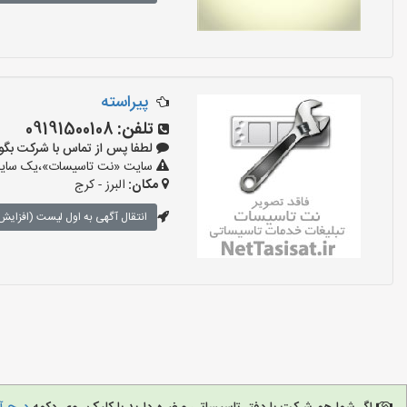
پیراسته
تلفن:
09191500108
لطفا پس از تماس با شرکت بگویید: «
سایت «نت تاسیسات»،یک سایت تب
مکان:
البرز - کرج
انتقال آگهی به اول لیست (افزایش 