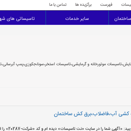
سیسات
فهرست
برگزیده ها
تماس با ما
اختمان
سایر خدمات
تاسیساتی های شهر
مایش،تاسیسات موتورخانه و گرمایشی،تاسیسات استخر،سونا،جکوزی،پمپ آبرسانی،
ه کشی آب،فاضلاب،برق کش ساختمان
گهی شما را در سایت «نت تاسیسات» دیده ام و کد «شرکت-20287» را اعلام کنید»