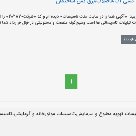
ه کشی آب،فاضلاب،برق کش ساختمان
گهی شما را در سایت «نت تاسیسات» دیده ام و کد «شرکت-20287» را اعلام کنید»
لیغات تاسیساتی ها است وهیچ‌گونه منفعت و مسئولیتی در قبال قرارداد شما ند
بازدید)
1
سیسات تهویه مطبوع و سرمایش،تاسیسات موتورخانه و گرمایشی،تاسیس