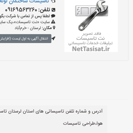
تاسیسات ساختمان لول
تلفن:
09169563260
لطفا پس از تماس با شرکت بگویید: «آ
سایت «نت تاسیسات»،یک سایت تب
مکان:
لرستان - خرم‌آباد
انتقال آگهی به اول لیست (افزایش 
آدرس و شماره تلفن تاسیساتی های استان لرستان تا
هوا،طراحی تاسیسات