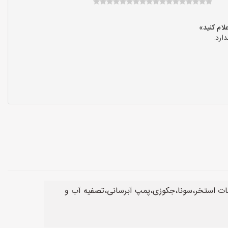
ارد.
ات استخر،سونا،جکوزی،پمپ آبرسانی،تصفیه آب و