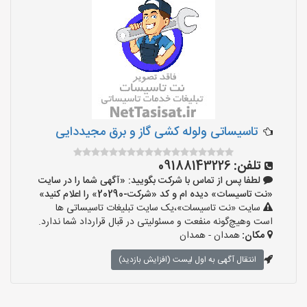
تاسیساتی ولوله کشی گاز و برق مجیددایی
تلفن:
09188143226
لطفا پس از تماس با شرکت بگویید: «آگهی شما را در سایت
«نت تاسیسات» دیده ام و کد «شرکت-20290» را اعلام کنید»
سایت «نت تاسیسات»،یک سایت تبلیغات تاسیساتی ها
است وهیچ‌گونه منفعت و مسئولیتی در قبال قرارداد شما ندارد.
مکان:
همدان - همدان
انتقال آگهی به اول لیست (افزایش بازدید)