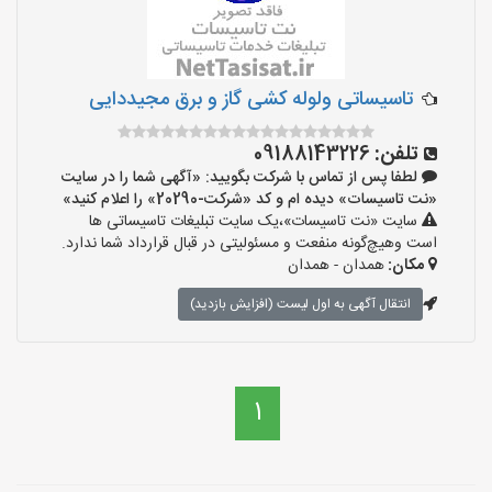
تاسیساتی ولوله کشی گاز و برق مجیددایی
تلفن:
09188143226
لطفا پس از تماس با شرکت بگویید: «آگهی شما را در سایت
«نت تاسیسات» دیده ام و کد «شرکت-20290» را اعلام کنید»
سایت «نت تاسیسات»،یک سایت تبلیغات تاسیساتی ها
است وهیچ‌گونه منفعت و مسئولیتی در قبال قرارداد شما ندارد.
مکان:
همدان - همدان
انتقال آگهی به اول لیست (افزایش بازدید)
1