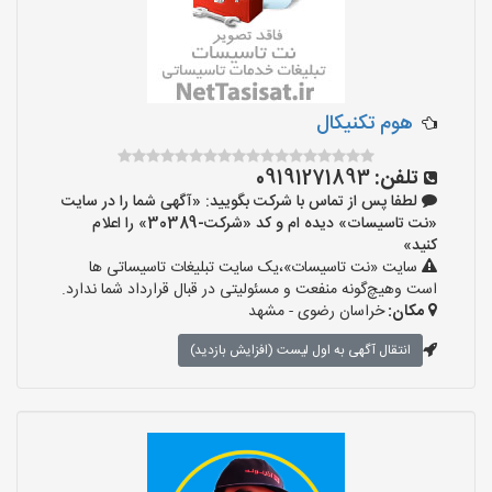
هوم تکنیکال
تلفن:
09191271893
لطفا پس از تماس با شرکت بگویید: «آگهی شما را در سایت
«نت تاسیسات» دیده ام و کد «شرکت-30389» را اعلام
کنید»
سایت «نت تاسیسات»،یک سایت تبلیغات تاسیساتی ها
است وهیچ‌گونه منفعت و مسئولیتی در قبال قرارداد شما ندارد.
مکان:
خراسان رضوی - مشهد
انتقال آگهی به اول لیست (افزایش بازدید)