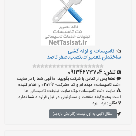
تاسیسات و لوله کشی
ساختمان.تعمیرات.نصب.صفر تاصد
تلفن:
09134673704
لطفا پس از تماس با شرکت بگویید: «آگهی شما را در سایت
«نت تاسیسات» دیده ام و کد «شرکت-20291» را اعلام کنید»
سایت «نت تاسیسات»،یک سایت تبلیغات تاسیساتی ها
است وهیچ‌گونه منفعت و مسئولیتی در قبال قرارداد شما ندارد.
مکان:
یزد - یزد
انتقال آگهی به اول لیست (افزایش بازدید)