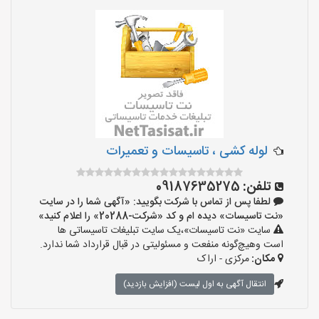
لوله کشی ، تاسیسات و تعمیرات
تلفن:
09187635275
لطفا پس از تماس با شرکت بگویید: «آگهی شما را در سایت
«نت تاسیسات» دیده ام و کد «شرکت-20288» را اعلام کنید»
سایت «نت تاسیسات»،یک سایت تبلیغات تاسیساتی ها
است وهیچ‌گونه منفعت و مسئولیتی در قبال قرارداد شما ندارد.
مکان:
مرکزی - اراک
انتقال آگهی به اول لیست (افزایش بازدید)