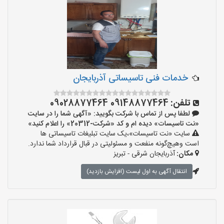
خدمات فنی تاسیساتی آذربایجان
تلفن:
09148877464 09028877464
لطفا پس از تماس با شرکت بگویید: «آگهی شما را در سایت
«نت تاسیسات» دیده ام و کد «شرکت-20312» را اعلام کنید»
سایت «نت تاسیسات»،یک سایت تبلیغات تاسیساتی ها
است وهیچ‌گونه منفعت و مسئولیتی در قبال قرارداد شما ندارد.
مکان:
آذربایجان شرقی - تبریز
انتقال آگهی به اول لیست (افزایش بازدید)