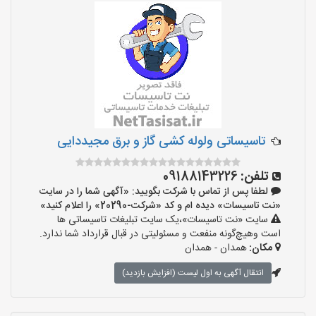
تاسیساتی ولوله کشی گاز و برق مجیددایی
تلفن:
09188143226
لطفا پس از تماس با شرکت بگویید: «آگهی شما را در سایت
«نت تاسیسات» دیده ام و کد «شرکت-20290» را اعلام کنید»
سایت «نت تاسیسات»،یک سایت تبلیغات تاسیساتی ها
است وهیچ‌گونه منفعت و مسئولیتی در قبال قرارداد شما ندارد.
مکان:
همدان - همدان
انتقال آگهی به اول لیست (افزایش بازدید)