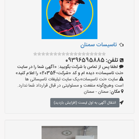
تاسیسات سمنان
تلفن:
09396595885
لطفا پس از تماس با شرکت بگویید: «آگهی شما را در سایت
«نت تاسیسات» دیده ام و کد «شرکت-20354» را اعلام کنید»
سایت «نت تاسیسات»،یک سایت تبلیغات تاسیساتی ها
است وهیچ‌گونه منفعت و مسئولیتی در قبال قرارداد شما ندارد.
مکان:
سمنان - سمنان
انتقال آگهی به اول لیست (افزایش بازدید)