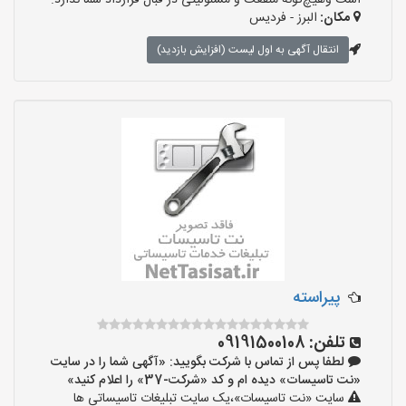
است وهیچ‌گونه منفعت و مسئولیتی در قبال قرارداد شما ندارد.
مکان:
البرز - فردیس
انتقال آگهی به اول لیست (افزایش بازدید)
پیراسته
تلفن:
09191500108
لطفا پس از تماس با شرکت بگویید: «آگهی شما را در سایت
«نت تاسیسات» دیده ام و کد «شرکت-37» را اعلام کنید»
سایت «نت تاسیسات»،یک سایت تبلیغات تاسیساتی ها