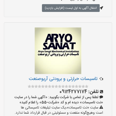
انتقال آگهی به اول لیست (افزایش بازدید)
تاسیسات حرارتی و برودتی آریوصنعت
تلفن:
09124277174
لطفا پس از تماس با شرکت بگویید: «آگهی شما را در سایت
«نت تاسیسات» دیده ام و کد «شرکت-55» را اعلام کنید»
سایت «نت تاسیسات»،یک سایت تبلیغات تاسیساتی ها
است وهیچ‌گونه منفعت و مسئولیتی در قبال قرارداد شما ندارد.