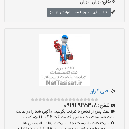
مکان:
تهران - تهران
انتقال آگهی به اول لیست (افزایش بازدید)
فنی کاران
تلفن:
09194945308
لطفا پس از تماس با شرکت بگویید: «آگهی شما را در سایت
«نت تاسیسات» دیده ام و کد «شرکت-46» را اعلام کنید»
سایت «نت تاسیسات»،یک سایت تبلیغات تاسیساتی ها