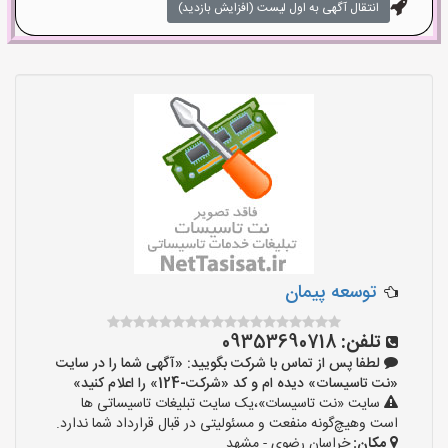
انتقال آگهی به اول لیست (افزایش بازدید)
توسعه پیمان
تلفن:
09353690718
لطفا پس از تماس با شرکت بگویید: «آگهی شما را در سایت
«نت تاسیسات» دیده ام و کد «شرکت-124» را اعلام کنید»
سایت «نت تاسیسات»،یک سایت تبلیغات تاسیساتی ها
است وهیچ‌گونه منفعت و مسئولیتی در قبال قرارداد شما ندارد.
مکان:
خراسان رضوی - مشهد