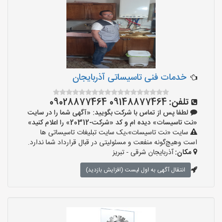
خدمات فنی تاسیساتی آذربایجان
تلفن:
09148877464 09028877464
لطفا پس از تماس با شرکت بگویید: «آگهی شما را در سایت
«نت تاسیسات» دیده ام و کد «شرکت-20312» را اعلام کنید»
سایت «نت تاسیسات»،یک سایت تبلیغات تاسیساتی ها
است وهیچ‌گونه منفعت و مسئولیتی در قبال قرارداد شما ندارد.
مکان:
آذربایجان شرقی - تبریز
انتقال آگهی به اول لیست (افزایش بازدید)