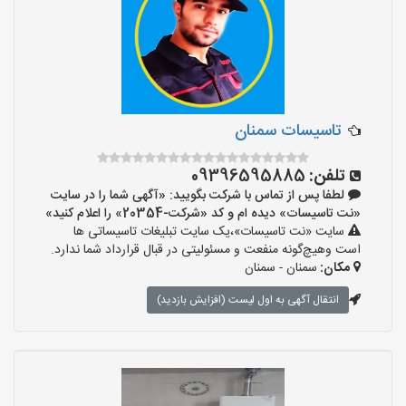
تاسیسات سمنان
تلفن:
09396595885
لطفا پس از تماس با شرکت بگویید: «آگهی شما را در سایت
«نت تاسیسات» دیده ام و کد «شرکت-20354» را اعلام کنید»
سایت «نت تاسیسات»،یک سایت تبلیغات تاسیساتی ها
است وهیچ‌گونه منفعت و مسئولیتی در قبال قرارداد شما ندارد.
مکان:
سمنان - سمنان
انتقال آگهی به اول لیست (افزایش بازدید)