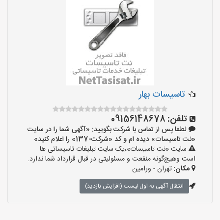
تاسیسات بهار
تلفن:
09156148678
لطفا پس از تماس با شرکت بگویید: «آگهی شما را در سایت
«نت تاسیسات» دیده ام و کد «شرکت-137» را اعلام کنید»
سایت «نت تاسیسات»،یک سایت تبلیغات تاسیساتی ها
است وهیچ‌گونه منفعت و مسئولیتی در قبال قرارداد شما ندارد.
مکان:
تهران - ورامین
انتقال آگهی به اول لیست (افزایش بازدید)