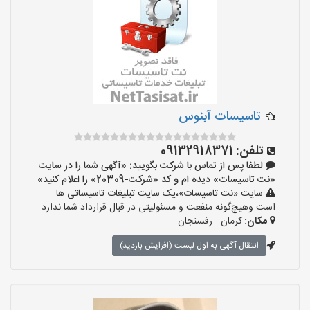
تاسيسات آبنوس
تلفن:
09132918371
لطفا پس از تماس با شرکت بگویید: «آگهی شما را در سایت
«نت تاسیسات» دیده ام و کد «شرکت-20309» را اعلام کنید»
سایت «نت تاسیسات»،یک سایت تبلیغات تاسیساتی ها
است وهیچ‌گونه منفعت و مسئولیتی در قبال قرارداد شما ندارد.
مکان:
کرمان - رفسنجان
انتقال آگهی به اول لیست (افزایش بازدید)