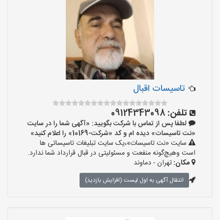
تاسیسات اقبال
تلفن:
09124343098
لطفا پس از تماس با شرکت بگویید: «آگهی شما را در سایت
«نت تاسیسات» دیده ام و کد «شرکت-10169» را اعلام کنید»
سایت «نت تاسیسات»،یک سایت تبلیغات تاسیساتی ها
است وهیچ‌گونه منفعت و مسئولیتی در قبال قرارداد شما ندارد.
مکان:
تهران - دماوند
انتقال آگهی به اول لیست (افزایش بازدید)