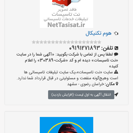
هوم تکنیکال
تلفن:
09191271893
لطفا پس از تماس با شرکت بگویید: «آگهی شما را در سایت
«نت تاسیسات» دیده ام و کد «شرکت-30389» را اعلام
کنید»
سایت «نت تاسیسات»،یک سایت تبلیغات تاسیساتی ها
است وهیچ‌گونه منفعت و مسئولیتی در قبال قرارداد شما ندارد.
مکان:
خراسان رضوی - مشهد
انتقال آگهی به اول لیست (افزایش بازدید)