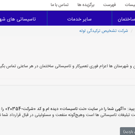
سیسات
فهرست
برگزیده ها
تماس با ما
اختمان
سایر خدمات
تاسیساتی های شهر
شرکت تشخیص ترکیدگی لوله
و شهرستان ها اعزام فوری تعمیرکار و تاسیساتی ساختمان در هر ساعتی تماس بگیر
گهی شما را در سایت «نت تاسیسات» دیده ام و کد «شرکت-20354» را اعلام کنید»
لیغات تاسیساتی ها است وهیچ‌گونه منفعت و مسئولیتی در قبال قرارداد شما ند
بازدید)