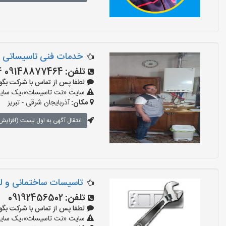
خدمات فنی تاسیساتی آ
تلفن:
09148877464 09028877464
لطفا پس از تماس با شرکت بگویید: «آ
سایت «نت تاسیسات»،یک سایت تب
مکان:
آذربایجان شرقی - تبریز
انتقال آگهی به اول لیست (افزایش 
تاسیسات ساختمانی و لول
تلفن:
09192456502
لطفا پس از تماس با شرکت بگویید: «آ
سایت «نت تاسیسات»،یک سایت تب