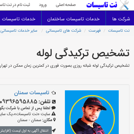
صفحه اصلی
ورود
ثبت نام در نت تا
شرکت ها
خدمات تاسیسات ساختمان
خدمات تاسیسات س
نت تاسیسات
فهرست
شرکت های تاسیساتی
سایر خدمات تاسیساتی
تشخیص ترکیدگی لوله
تشخیص ترکیدگی لوله شبانه روزی بصورت فوری در کمترین زمان ممکن در تهران 
تاسیسات سمنان
تلفن:
09396595885
لطفا پس از تماس با شرکت بگویید: «آ
سایت «نت تاسیسات»،یک سایت تب
مکان:
سمنان - سمنان
انتقال آگهی به اول لیست (افزایش 