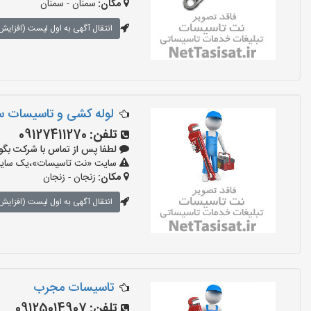
مکان:
سمنان - سمنان
انتقال آگهی به اول لیست (افزایش 
لوله کشی و تاسیسات س
تلفن:
09127411270
لطفا پس از تماس با شرکت بگویید: «آ
سایت «نت تاسیسات»،یک سایت تب
مکان:
زنجان - زنجان
انتقال آگهی به اول لیست (افزایش 
تاسیسات مجرب
تلفن:
09125014907