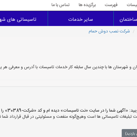
سیسات
فهرست
برگزیده ها
تماس با ما
اختمان
سایر خدمات
تاسیساتی های شهر
شرکت نصب دوش حمام
شهرستان ها با چندین سال سابقه کار خدمات تاسیسات با آدرس و معرفی هر یک
گهی شما را در سایت «نت تاسیسات» دیده ام و کد «شرکت-30389» را اعلام کنید»
لیغات تاسیساتی ها است وهیچ‌گونه منفعت و مسئولیتی در قبال قرارداد شما ند
بازدید)