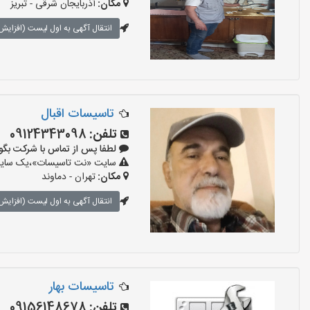
مکان:
آذربایجان شرقی - تبریز
انتقال آگهی به اول لیست (افزایش 
تاسیسات اقبال
تلفن:
09124343098
لطفا پس از تماس با شرکت بگویید: «آ
سایت «نت تاسیسات»،یک سایت تب
مکان:
تهران - دماوند
انتقال آگهی به اول لیست (افزایش 
تاسیسات بهار
تلفن:
09156148678