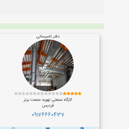
دفتر تاسیساتی
کارگاه صنعتی تهویه صنعت برتر
فردیس
09126660437