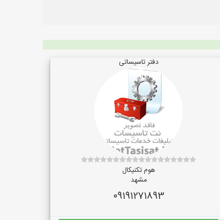
دفتر تاسیساتی
هوم تکنیکال
مشهد
09191271893