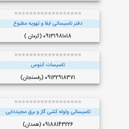
دفتر تاسیساتی ابفا و تهویه مطبوع
09131981018 (کرمان )
تاسيسات آبنوس
09132918371 (رفسنجان)
تاسیساتی ولوله کشی گاز و برق مجیددایی
09188143226 (همدان)