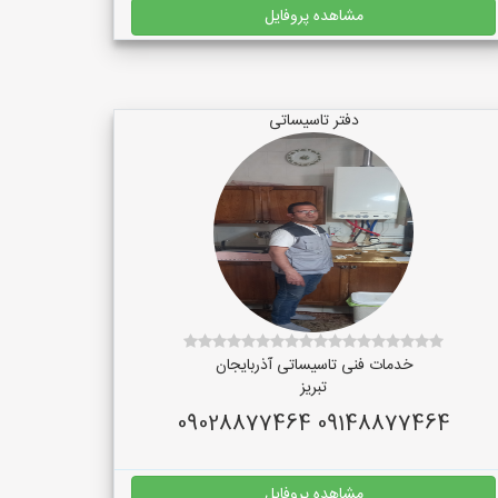
مشاهده پروفایل
دفتر تاسیساتی
خدمات فنی تاسیساتی آذربایجان
تبریز
09148877464 09028877464
مشاهده پروفایل