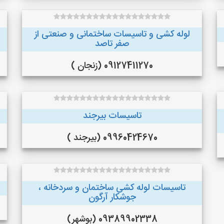
لوله کشی و تاسیسات ساختمانی و صنعتی از
صفر تاصد
09127411270 (زنجان )
تاسیسات بیرجند
09960424670 (بیرجند )
تاسیسات لوله کشی ساختمان و سردخانه ،
جوشکار آرگون
09389902338 (بوشهر)