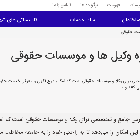
سیسات
فهرست
برگزیده ها
تماس با ما
اختمان
سایر خدمات
تاسیساتی های شهر
سات حقوقی
ژه وکیل ها و موسسات حقوقی
HezarVakil.i، پلتفرمی جامع و تخصصی برای وکلا و موسسات حقوقی است که امکان درج آگهی و معرفی 
ی کنند و د
ار وکیل با نشانی HezarVakil.ir، پلتفرمی جامع و تخصصی برای وکلا و موسسات ح
ت این امکان را می‌دهد تا به راحتی خود را به جامعه مخاطب م