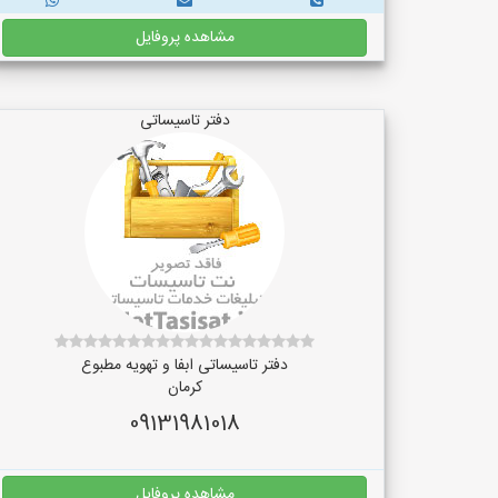
مشاهده پروفایل
دفتر تاسیساتی
دفتر تاسیساتی ابفا و تهویه مطبوع
کرمان
09131981018
مشاهده پروفایل