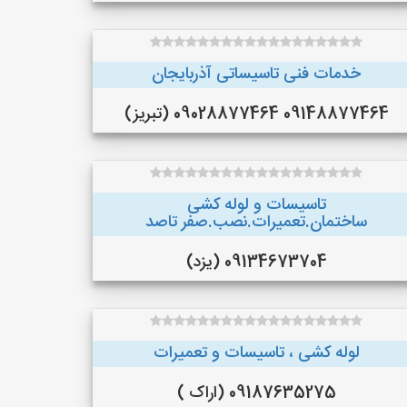
خدمات فنی تاسیساتی آذربایجان
09148877464 09028877464 (تبریز)
تاسیسات و لوله کشی
ساختمان.تعمیرات.نصب.صفر تاصد
09134673704 (یزد)
لوله کشی ، تاسیسات و تعمیرات
09187635275 (اراک )