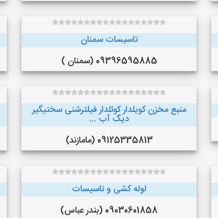
تاسیسات سمنان
09396595885 (سمنان )
منبع مخزن کویلدار کوئلدار فیلترشنی سختیگیر
دیگ آب ...
09125335813 (مامازند)
لوله کشی و تاسیسات
09030601858 (بندر عباس)