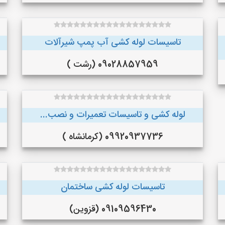
تاسیسات لوله کشی آب پمپ شیرآلات
09028857959 (رشت )
لوله کشی و تاسیسات تعمیرات و نصب...
09920937736 (کرمانشاه )
تاسیسات لوله کشی ساختمان
09109596430 (قزوین)