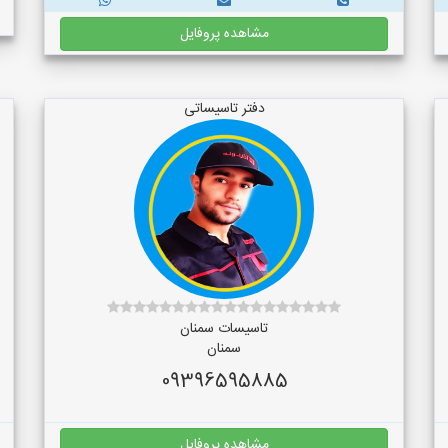
مشاهده پروفایل
دفتر تاسیساتی
تاسیسات سمنان
سمنان
09396595885
مشاهده پروفایل