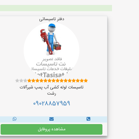
دفتر تاسیساتی
تاسیسات لوله کشی آب پمپ شیرآلات
رشت
09028857959
مشاهده پروفایل