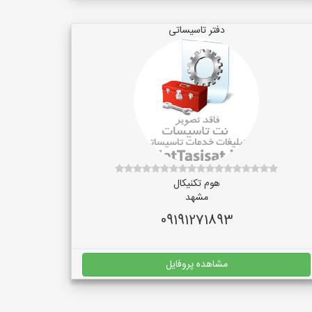
دفتر تاسیساتی
هوم تکنیکال
مشهد
09191271893
مشاهده پروفایل