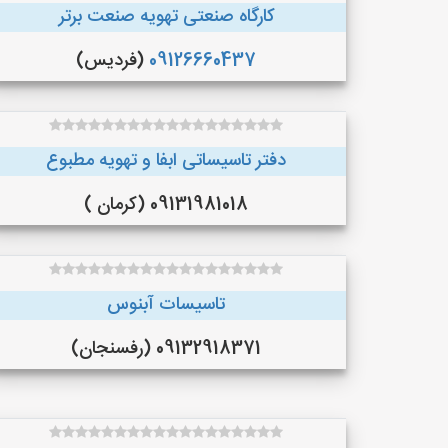
کارگاه صنعتی تهویه صنعت برتر
09126660437
(فردیس)
دفتر تاسیساتی ابفا و تهویه مطبوع
09131981018 (کرمان )
تاسيسات آبنوس
09132918371 (رفسنجان)