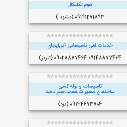
هوم تکنیکال
09191271893 (مشهد )
خدمات فنی تاسیساتی آذربایجان
09148877464 09028877464 (تبریز)
تاسیسات و لوله کشی
ساختمان.تعمیرات.نصب.صفر تاصد
09134673704 (یزد)