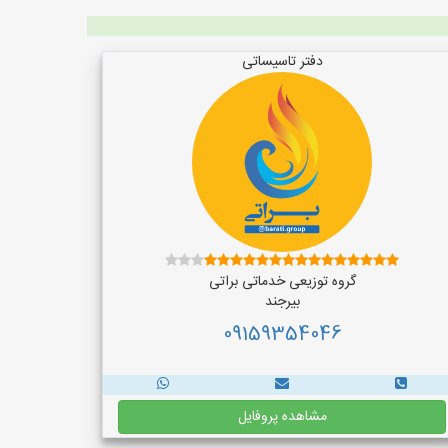
دفتر تاسیساتی
گروه توزیعی خدماتی براتی
بیرجند
09159354046
مشاهده پروفایل