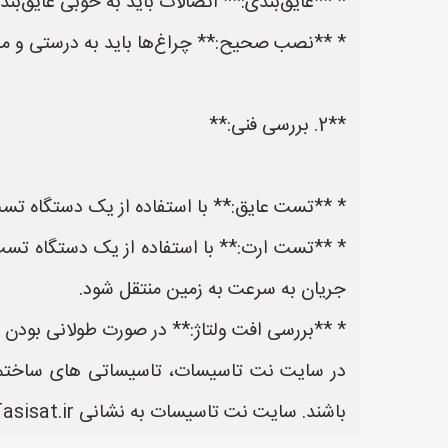
* **عایق‌بندی:** اتصالات باید به خوبی عایق‌بن
* **نصب صحیح:** چراغ‌ها باید به درستی و م
**2. بررسی فنی:**
* **تست عایق:** با استفاده از یک دستگاه تست 
* **تست ارت:** با استفاده از یک دستگاه تست 
جریان به سرعت به زمین منتقل شود.
* **بررسی افت ولتاژ:** در صورت طولانی بودن 
در سایت نت تاسیسات، تاسیساتی های ساختمان م
باشند. سایت نت تاسیسات به نشانی https://www.NetTasisat.ir یک سایت عالی جهت ثبت آگهی و تبلیغات مغازه های تاسیسات ساختمان می باشد.