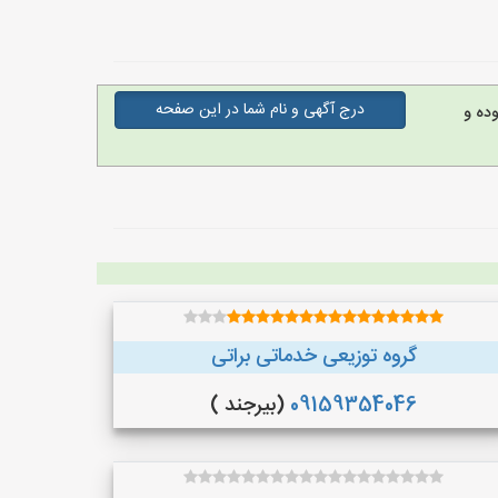
درج آگهی و نام شما در این صفحه
ده و
گروه توزیعی خدماتی براتی
09159354046
(بیرجند )