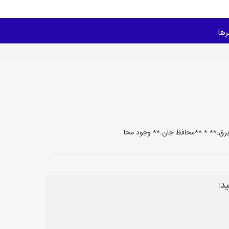
ها
د: