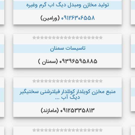
تولید مخازن ومبدل دیگ اب گرم وغیره
09126306558
(ورامین)
تاسیسات سمنان
09396595885 (سمنان )
منبع مخزن کویلدار کوئلدار فیلترشنی سختیگیر
دیگ آب ...
09125335813 (مامازند)