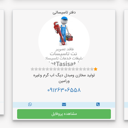
دفتر تاسیساتی
تولید مخازن ومبدل دیگ اب گرم وغیره
ورامین
09126306558
مشاهده پروفایل