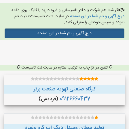
اگر شما هم شرکت یا دفتر تاسیساتی و غیره دارید با کلیک روی دکمه
درج آگهی و نام شما در این صفحه
در سایت «نت تاسیسات» ثبت نام
نموده و سپس خودتان را معرفی کنید.
درج آگهی و نام شما در این صفحه
تلفن مراکز چاپ به ترتیب ستاره در سایت نت تاسیسات
کارگاه صنعتی تهویه صنعت برتر
09126660437
(فردیس)
تولید مخازن ومبدل دیگ اب گرم وغیره