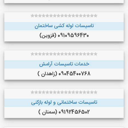
تاسیسات لوله کشی ساختمان
09109596430 (قزوین)
خدمات تاسیسات آرامش
09045400768 (زاهدان )
تاسیسات ساختمانی و لوله بازکنی
09192456502 (سمنان )