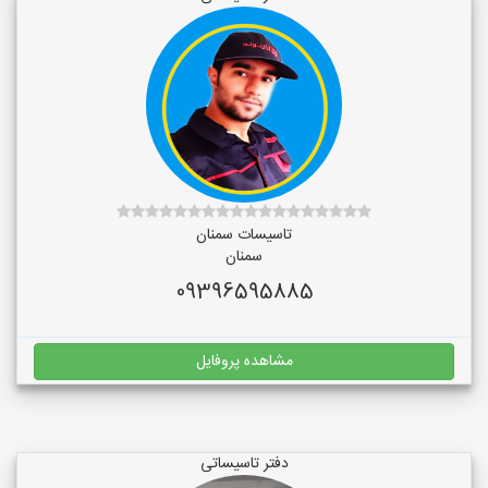
تاسیسات سمنان
سمنان
09396595885
مشاهده پروفایل
دفتر تاسیساتی