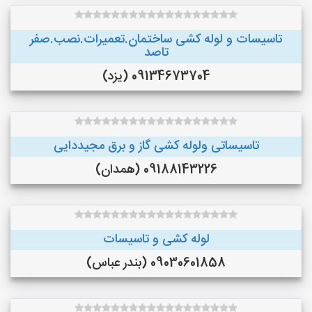
تاسیسات و لوله کشی ساختمان.تعمیرات.نصب.صفر
تاصد
09134673704 (یزد)
تاسیساتی ولوله کشی گاز و برق مجیددایی
09188143226 (همدان)
لوله کشی و تاسیسات
09030601858 (بندر عباس)