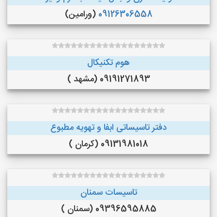
09126306558
(ورامین)
هوم تکنیکال
09191271893 (مشهد )
دفتر تاسیساتی ابفا و تهویه مطبوع
09131981018 (کرمان )
تاسیسات سمنان
09396595885 (سمنان )