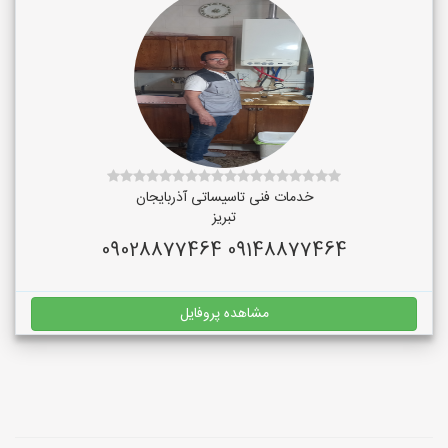
خدمات فنی تاسیساتی آذربایجان
تبریز
09148877464 09028877464
مشاهده پروفایل