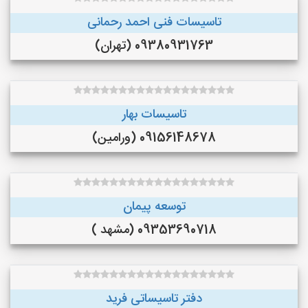
تاسیسات فنی احمد رحمانی
09380931763 (تهران)
تاسیسات بهار
09156148678 (ورامین)
توسعه پیمان
09353690718 (مشهد )
دفتر تاسیساتی فرید