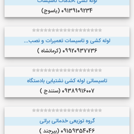
لوله کشی ،خدمات تاسیسات
09139109234 (یاسوج)
لوله کشی و تاسیسات تعمیرات و نصب...
09920937736 (کرمانشاه )
تاسیساتی لوله کشی نشتیابی بادستگاه
09389916007 (سنندج )
گروه توزیعی خدماتی براتی
09159354046 (بیرجند )