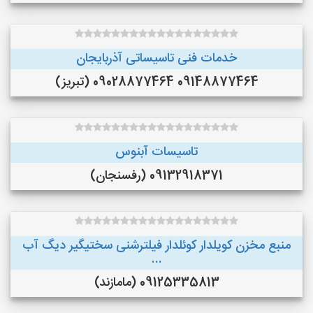
خدمات فنی تاسیساتی آذربایجان
09148877464 09028877464 (تبریز)
تاسيسات آبنوس
09132918371 (رفسنجان)
منبع مخزن کویلدار کوئلدار فیلترشنی سختیگیر دیگ آب
...
09125335813 (مامازند)