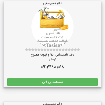
دفتر تاسیساتی
دفتر تاسیساتی ابفا و تهویه مطبوع
کرمان
09131981018
مشاهده پروفایل
دفتر تاسیساتی