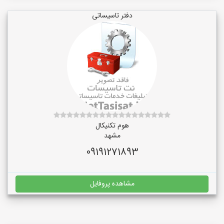
دفتر تاسیساتی
هوم تکنیکال
مشهد
09191271893
مشاهده پروفایل