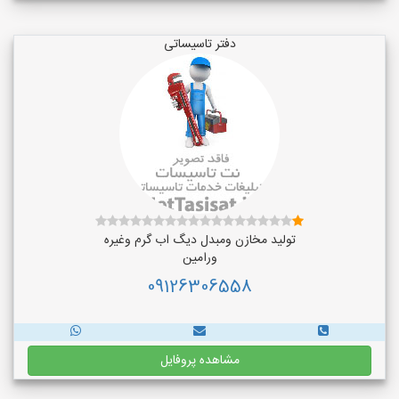
دفتر تاسیساتی
تولید مخازن ومبدل دیگ اب گرم وغیره
ورامین
09126306558
مشاهده پروفایل