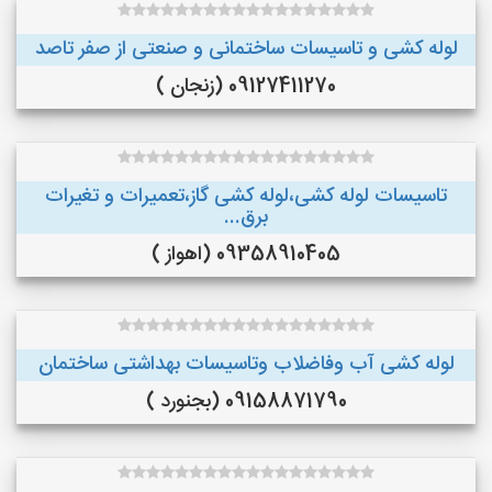
لوله کشی و تاسیسات ساختمانی و صنعتی از صفر تاصد
09127411270 (زنجان )
تاسیسات لوله کشی،لوله کشی گاز،تعمیرات و تغیرات
برق...
09358910405 (اهواز )
لوله کشی آب وفاضلاب وتاسیسات بهداشتی ساختمان
09158871790 (بجنورد )