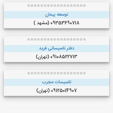
توسعه پیمان
09353690718 (مشهد )
دفتر تاسیساتی فرید
09108522713 (تهران)
تاسیسات مجرب
09125014907 (تهران)