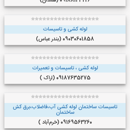
09188143226 (همدان)
لوله کشی و تاسیسات
09030601858 (بندر عباس)
لوله کشی ، تاسیسات و تعمیرات
09187635275 (اراک )
تاسیسات ساختمان لوله کشی آب،فاضلاب،برق کش
ساختمان
09169563260 (خرم‌آباد )