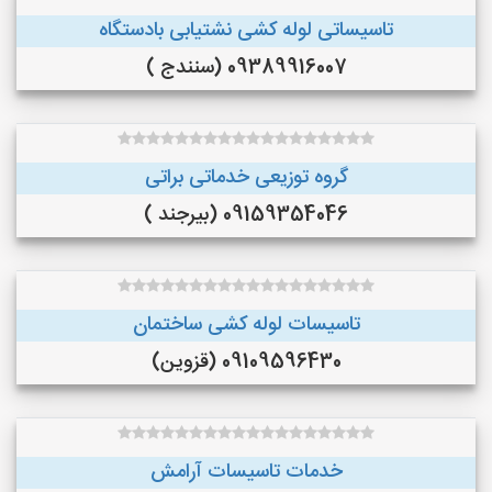
تاسیساتی لوله کشی نشتیابی بادستگاه
09389916007 (سنندج )
گروه توزیعی خدماتی براتی
09159354046 (بیرجند )
تاسیسات لوله کشی ساختمان
09109596430 (قزوین)
خدمات تاسیسات آرامش