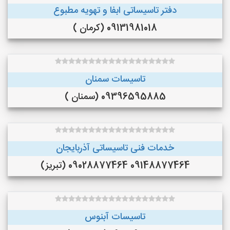
دفتر تاسیساتی ابفا و تهویه مطبوع
09131981018 (کرمان )
تاسیسات سمنان
09396595885 (سمنان )
خدمات فنی تاسیساتی آذربایجان
09148877464 09028877464 (تبریز)
تاسيسات آبنوس