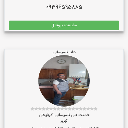
09396595885
مشاهده پروفایل
دفتر تاسیساتی
خدمات فنی تاسیساتی آذربایجان
تبریز