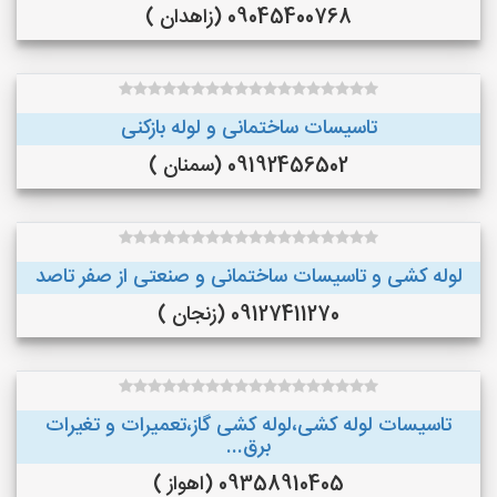
09045400768 (زاهدان )
تاسیسات ساختمانی و لوله بازکنی
09192456502 (سمنان )
لوله کشی و تاسیسات ساختمانی و صنعتی از صفر تاصد
09127411270 (زنجان )
تاسیسات لوله کشی،لوله کشی گاز،تعمیرات و تغیرات
برق...
09358910405 (اهواز )