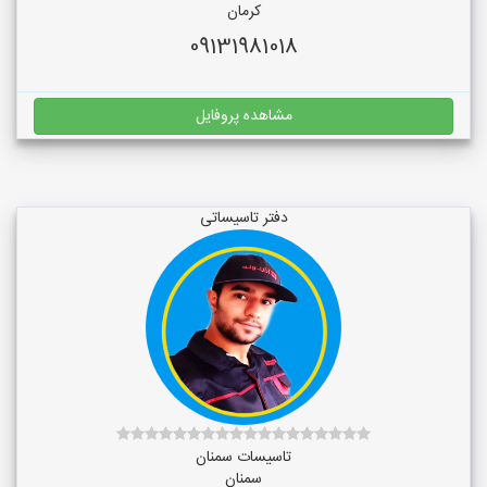
کرمان
09131981018
مشاهده پروفایل
دفتر تاسیساتی
تاسیسات سمنان
سمنان