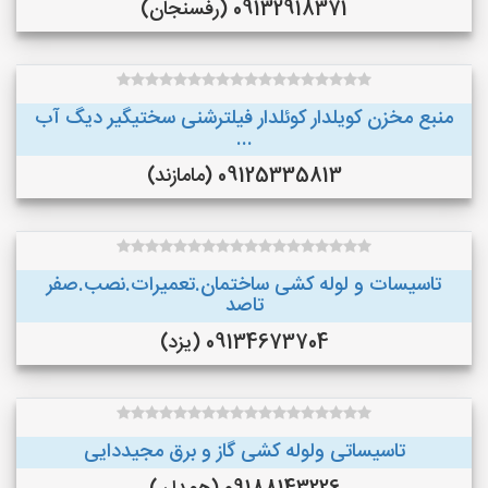
09132918371 (رفسنجان)
منبع مخزن کویلدار کوئلدار فیلترشنی سختیگیر دیگ آب
...
09125335813 (مامازند)
تاسیسات و لوله کشی ساختمان.تعمیرات.نصب.صفر
تاصد
09134673704 (یزد)
تاسیساتی ولوله کشی گاز و برق مجیددایی