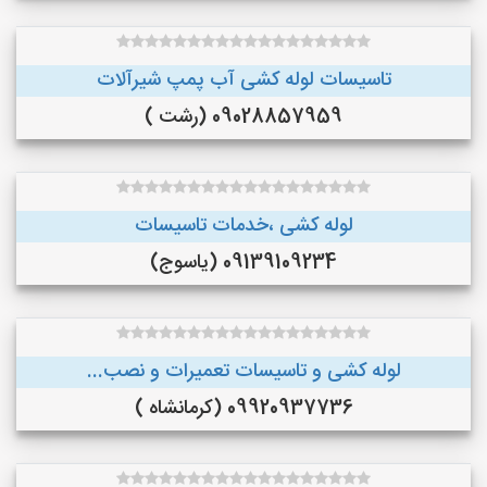
تاسیسات لوله کشی آب پمپ شیرآلات
09028857959 (رشت )
لوله کشی ،خدمات تاسیسات
09139109234 (یاسوج)
لوله کشی و تاسیسات تعمیرات و نصب...
09920937736 (کرمانشاه )