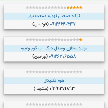
کارگاه صنعتی تهویه صنعت برتر
09126660437
(فردیس)
تولید مخازن ومبدل دیگ اب گرم وغیره
09126306558
(ورامین)
هوم تکنیکال
09191271893 (مشهد )