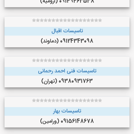
09149463538 (ارومیه)
تاسیسات اقبال
09124343098 (دماوند)
تاسیسات فنی احمد رحمانی
09380931763 (تهران)
تاسیسات بهار
09156148678 (ورامین)