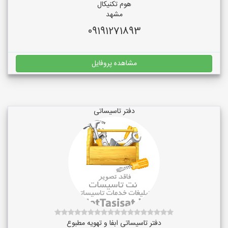
هوم تکنیکال
مشهد
09191271893
مشاهده پروفایل
دفتر تاسیساتی
دفتر تاسیساتی ابفا و تهویه مطبوع