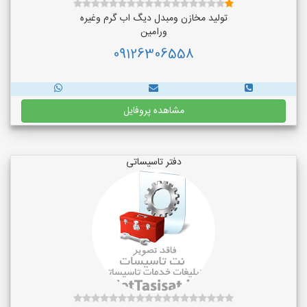
تولید مخازن ومبدل دیگ اب گرم وغیره
ورامین
09126306558
مشاهده پروفایل
دفتر تاسیساتی