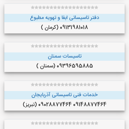
دفتر تاسیساتی ابفا و تهویه مطبوع
09131981018 (کرمان )
تاسیسات سمنان
09396595885 (سمنان )
خدمات فنی تاسیساتی آذربایجان
09148877464 09028877464 (تبریز)