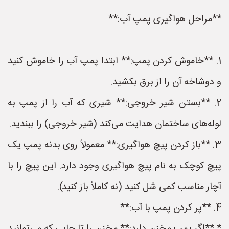
**مراحل هواگیری پمپ آب:**
1. **خاموش کردن پمپ:** ابتدا پمپ آب را خاموش کنید
و دوشاخه آن را از برق بکشید.
2. **بستن شیر خروجی:** شیری که آب را از پمپ به
لوله‌های ساختمان هدایت می‌کند (شیر خروجی) را ببندید.
3. **باز کردن پیچ هواگیری:** معمولاً روی بدنه پمپ یک
پیچ کوچک به نام پیچ هواگیری وجود دارد. این پیچ را با
آچار مناسب کمی شل کنید (نه کاملاً باز کنید).
4. **پر کردن پمپ با آب:**