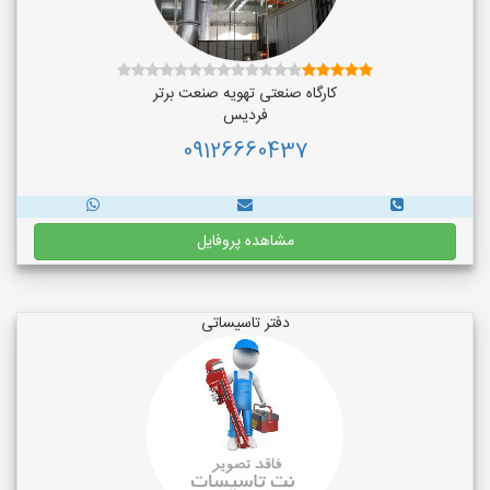
کارگاه صنعتی تهویه صنعت برتر
فردیس
09126660437
مشاهده پروفایل
دفتر تاسیساتی