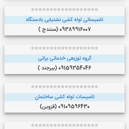
تاسیساتی لوله کشی نشتیابی بادستگاه
09389916007 (سنندج )
گروه توزیعی خدماتی براتی
09159354046 (بیرجند )
تاسیسات لوله کشی ساختمان
09109596430 (قزوین)