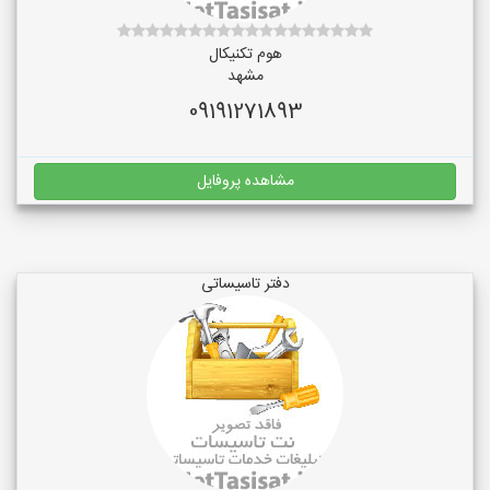
هوم تکنیکال
مشهد
09191271893
مشاهده پروفایل
دفتر تاسیساتی