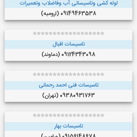
لوله کشی وتاسیساتی آب وفاضلاب وتعمیرات
09149463538 (ارومیه)
تاسیسات اقبال
09124343098 (دماوند)
تاسیسات فنی احمد رحمانی
09380931763 (تهران)
تاسیسات بهار
09156148678 (ورامین)