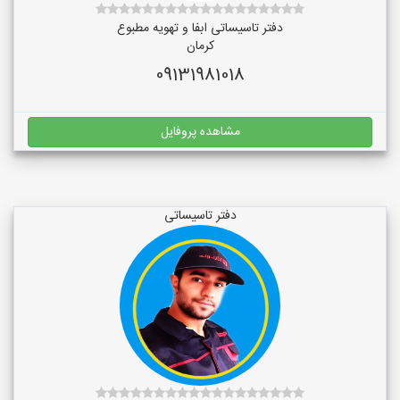
دفتر تاسیساتی ابفا و تهویه مطبوع
کرمان
09131981018
مشاهده پروفایل
دفتر تاسیساتی