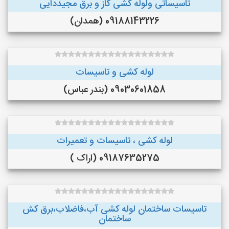
تاسیساتی ولوله کشی گاز و برق مجیددایی
09188143226 (همدان)
لوله کشی و تاسیسات
09030601858 (بندر عباس)
لوله کشی ، تاسیسات و تعمیرات
09187635275 (اراک )
تاسیسات ساختمان لوله کشی آب،فاضلاب،برق کش
ساختمان