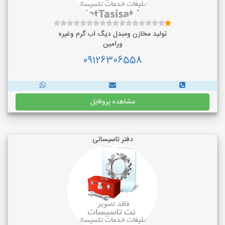
تولید مخازن ومبدل دیگ اب گرم وغیره
ورامین
09126306558
مشاهده پروفایل
دفتر تاسیساتی