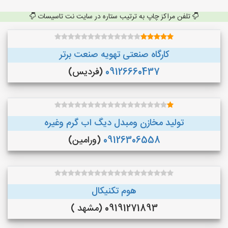
تلفن مراکز چاپ به ترتیب ستاره در سایت نت تاسیسات
کارگاه صنعتی تهویه صنعت برتر
09126660437
(فردیس)
تولید مخازن ومبدل دیگ اب گرم وغیره
09126306558
(ورامین)
هوم تکنیکال
09191271893 (مشهد )