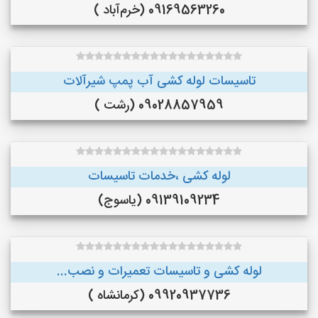
09169563260 (خرم‌آباد )
تاسیسات لوله کشی آب پمپ شیرآلات
09028857959 (رشت )
لوله کشی ،خدمات تاسیسات
09139109234 (یاسوج)
لوله کشی و تاسیسات تعمیرات و نصب...
09920937736 (کرمانشاه )