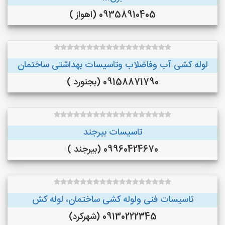
09358910405 (اهواز )
لوله کشی آب وفاضلاب وتاسیسات بهداشتی ساختمان
09158871790 (بجنورد )
تاسیسات بیرجند
09960424670 (بیرجند )
تاسیسات فنی ولوله کشی ساختمان، لوله کش
09130222345 (شهرکرد)