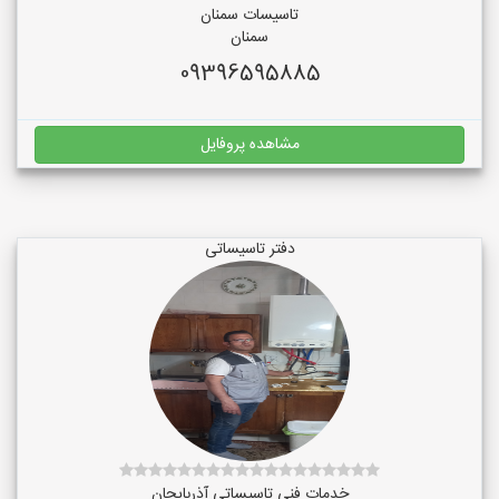
تاسیسات سمنان
سمنان
09396595885
مشاهده پروفایل
دفتر تاسیساتی
خدمات فنی تاسیساتی آذربایجان