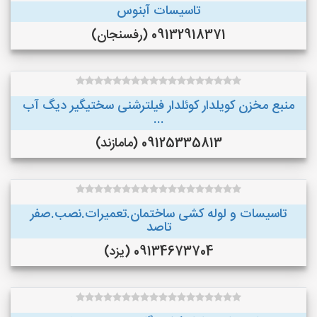
تاسيسات آبنوس
09132918371 (رفسنجان)
منبع مخزن کویلدار کوئلدار فیلترشنی سختیگیر دیگ آب
...
09125335813 (مامازند)
تاسیسات و لوله کشی ساختمان.تعمیرات.نصب.صفر
تاصد
09134673704 (یزد)