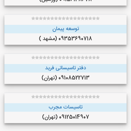
توسعه پیمان
09353690718 (مشهد )
دفتر تاسیساتی فرید
09108522713 (تهران)
تاسیسات مجرب
09125014907 (تهران)