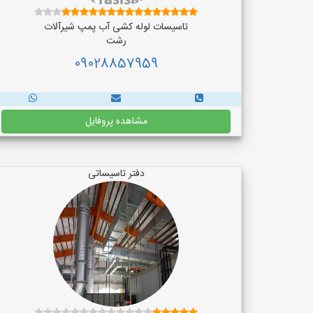
تاسیسات لوله کشی آب پمپ شیرآلات
رشت
09028857959
مشاهده پروفایل
دفتر تاسیساتی