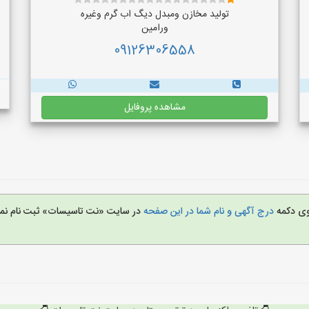
تولید مخازن ومبدل دیگ اب گرم وغیره
ورامین
09126306558
مشاهده پروفایل
روی دکمه
درج آگهی و نام شما در این صفحه
در سایت «نت تاسیسات» ثبت نام نمو