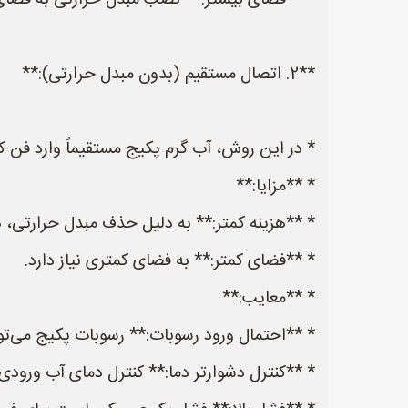
* **فضای بیشتر:** نصب مبدل حرارتی به فضای ب
**2. اتصال مستقیم (بدون مبدل حرارتی):**
* در این روش، آب گرم پکیج مستقیماً وارد فن کو
* **مزایا:**
* **هزینه کمتر:** به دلیل حذف مبدل حرارتی، ه
* **فضای کمتر:** به فضای کمتری نیاز دارد.
* **معایب:**
* **احتمال ورود رسوبات:** رسوبات پکیج می‌توا
* **کنترل دشوارتر دما:** کنترل دمای آب ورودی