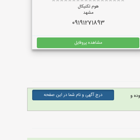
هوم تکنیکال
مشهد
09191271893
مشاهده پروفایل
درج آگهی و نام شما در این صفحه
ده و