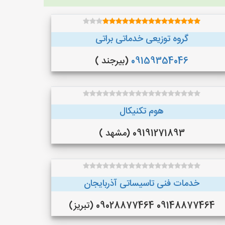
گروه توزیعی خدماتی براتی
09159354046
(بیرجند )
هوم تکنیکال
09191271893 (مشهد )
خدمات فنی تاسیساتی آذربایجان
09148877464 09028877464 (تبریز)