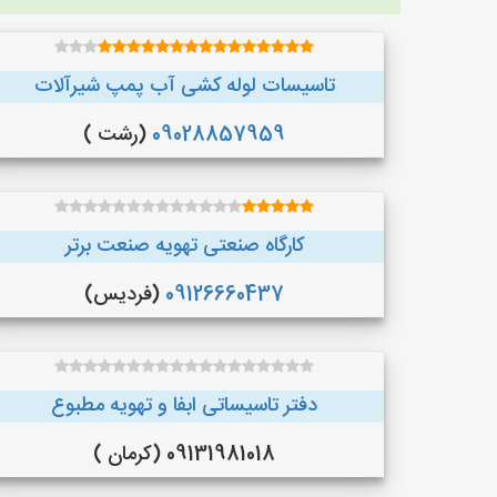
تاسیسات لوله کشی آب پمپ شیرآلات
09028857959
(رشت )
کارگاه صنعتی تهویه صنعت برتر
09126660437
(فردیس)
دفتر تاسیساتی ابفا و تهویه مطبوع
09131981018 (کرمان )