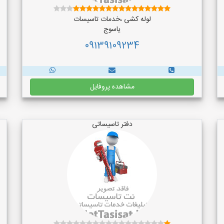
لوله کشی ،خدمات تاسیسات
یاسوج
09139109234
مشاهده پروفایل
دفتر تاسیساتی