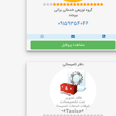
گروه توزیعی خدماتی براتی
بیرجند
09159354046
مشاهده پروفایل
دفتر تاسیساتی