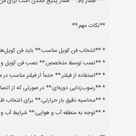
* **فشار بالا:** فشار پکیج ممکن است برای فن ک
**نکات مهم:**
* **انتخاب فن کویل مناسب:** باید فن کویل‌هایی
* **نصب توسط متخصص:** نصب فن کویل و پکی
* **استفاده از فیلتر:** حتماً از فیلتر مناسب د
* **رسوب‌زدایی دوره‌ای:** در صورتی که از اتصال
* **محاسبه دقیق بار حرارتی:** برای انتخاب ظ
* **توجه به منطقه آب و هوایی:** شرایط آب و 