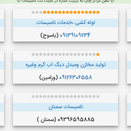
تلفن مراکز چاپ به ترتیب ستاره در سایت نت تاسیسات
لوله کشی ،خدمات تاسیسات
09139109234
(یاسوج)
تولید مخازن ومبدل دیگ اب گرم وغیره
09126306558
(ورامین)
تاسیسات سمنان
09396595885 (سمنان )