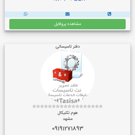
مشاهده پروفایل
دفتر تاسیساتی
هوم تکنیکال
مشهد
09191271893