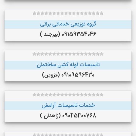
گروه توزیعی خدماتی براتی
09159354046 (بیرجند )
تاسیسات لوله کشی ساختمان
09109596430 (قزوین)
خدمات تاسیسات آرامش
09045400768 (زاهدان )