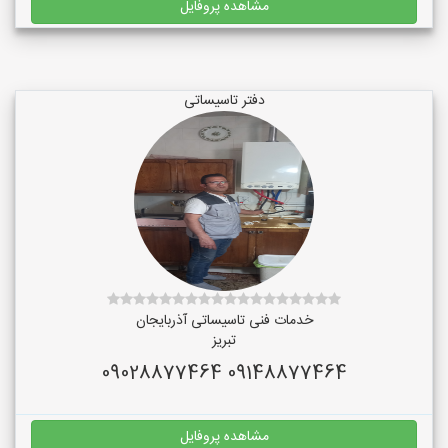
مشاهده پروفایل
دفتر تاسیساتی
خدمات فنی تاسیساتی آذربایجان
تبریز
09148877464 09028877464
مشاهده پروفایل