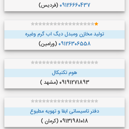
09126660437
(فردیس)
تولید مخازن ومبدل دیگ اب گرم وغیره
09126306558
(ورامین)
هوم تکنیکال
09191271893 (مشهد )
دفتر تاسیساتی ابفا و تهویه مطبوع
09131981018 (کرمان )