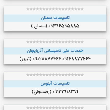
تاسیسات سمنان
09396595885 (سمنان )
خدمات فنی تاسیساتی آذربایجان
09148877464 09028877464 (تبریز)
تاسيسات آبنوس
09132918371 (رفسنجان)