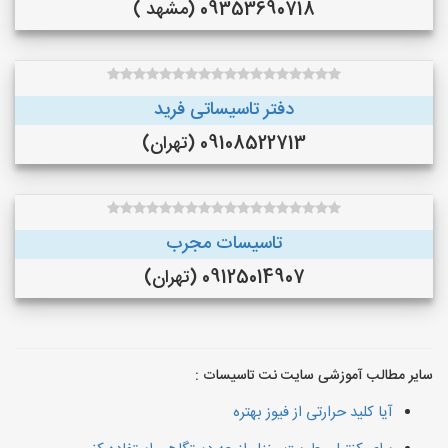
09353690718 (مشهد )
دفتر تاسیساتی فرید
09108522713 (تهران)
تاسیسات مجرب
09125014907 (تهران)
سایر مطالب آموزشی سایت نت تاسیسات :
آیا کلید حرارتی از فیوز بهتره