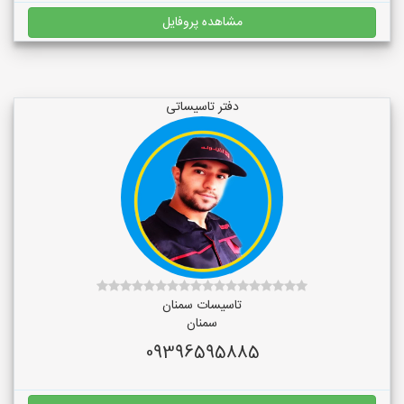
مشاهده پروفایل
دفتر تاسیساتی
تاسیسات سمنان
سمنان
09396595885