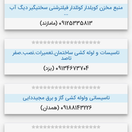
منبع مخزن کویلدار کوئلدار فیلترشنی سختیگیر دیگ آب
...
09125335813 (مامازند)
تاسیسات و لوله کشی ساختمان.تعمیرات.نصب.صفر
تاصد
09134673704 (یزد)
تاسیساتی ولوله کشی گاز و برق مجیددایی
09188143226 (همدان)