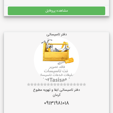
مشاهده پروفایل
دفتر تاسیساتی
دفتر تاسیساتی ابفا و تهویه مطبوع
کرمان
09131981018