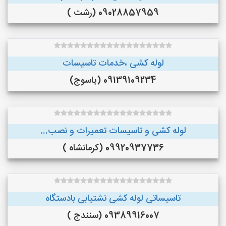
09028857959 (رشت )
لوله کشی ،خدمات تاسیسات
09139109234 (یاسوج)
لوله کشی و تاسیسات تعمیرات و نصب...
09920937736 (کرمانشاه )
تاسیساتی لوله کشی نشتیابی بادستگاه
09389916007 (سنندج )