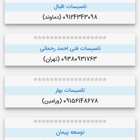
تاسیسات اقبال
09124343098 (دماوند)
تاسیسات فنی احمد رحمانی
09380931763 (تهران)
تاسیسات بهار
09156148678 (ورامین)
توسعه پیمان