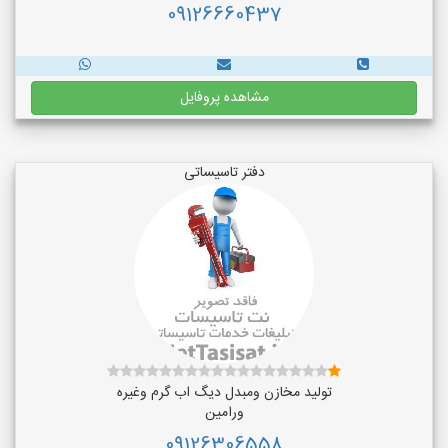
09126660437
مشاهده پروفایل
دفتر تاسیساتی
تولید مخازن ومبدل دیگ اب گرم وغیره
ورامین
09126306558