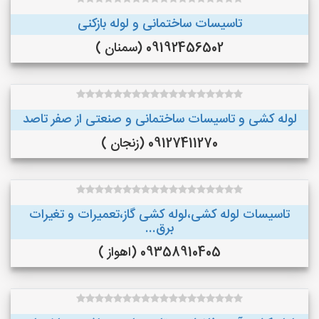
تاسیسات ساختمانی و لوله بازکنی
09192456502 (سمنان )
لوله کشی و تاسیسات ساختمانی و صنعتی از صفر تاصد
09127411270 (زنجان )
تاسیسات لوله کشی،لوله کشی گاز،تعمیرات و تغیرات
برق...
09358910405 (اهواز )