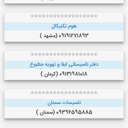
هوم تکنیکال
09191271893 (مشهد )
دفتر تاسیساتی ابفا و تهویه مطبوع
09131981018 (کرمان )
تاسیسات سمنان
09396595885 (سمنان )