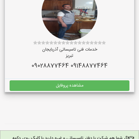
خدمات فنی تاسیساتی آذربایجان
تبریز
09148877464 09028877464
مشاهده پروفایل
اگر شما هم شرکت یا دفتر تاسیساتی و غیره دارید با کلیک روی دکمه