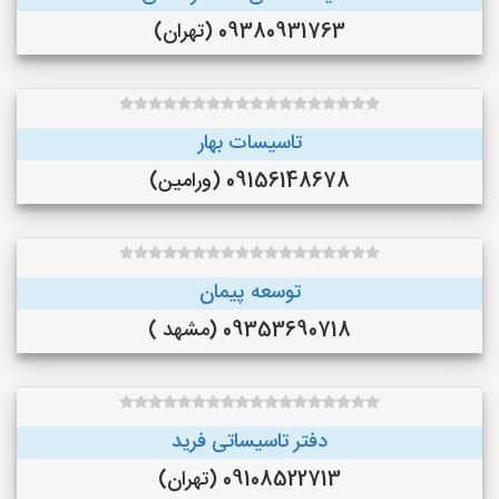
09380931763 (تهران)
تاسیسات بهار
09156148678 (ورامین)
توسعه پیمان
09353690718 (مشهد )
دفتر تاسیساتی فرید
09108522713 (تهران)