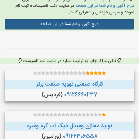
درج آگهی و نام شما در این صفحه
در سایت «نت تاسیسات» ثبت نام
نموده و سپس خودتان را معرفی کنید.
درج آگهی و نام شما در این صفحه
تلفن مراکز چاپ به ترتیب ستاره در سایت نت تاسیسات
کارگاه صنعتی تهویه صنعت برتر
09126660437
(فردیس)
تولید مخازن ومبدل دیگ اب گرم وغیره
09126306558
(ورامین)