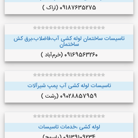
09187635275 (اراک )
تاسیسات ساختمان لوله کشی آب،فاضلاب،برق کش
ساختمان
09169563260 (خرم‌آباد )
تاسیسات لوله کشی آب پمپ شیرآلات
09028857959 (رشت )
لوله کشی ،خدمات تاسیسات
09139109234 (یاسوج)