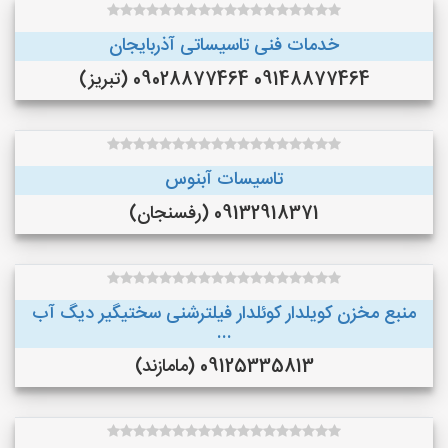
خدمات فنی تاسیساتی آذربایجان
09148877464 09028877464 (تبریز)
تاسيسات آبنوس
09132918371 (رفسنجان)
منبع مخزن کویلدار کوئلدار فیلترشنی سختیگیر دیگ آب
...
09125335813 (مامازند)