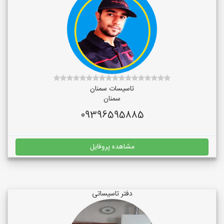
تاسیسات سمنان
سمنان
09396595885
مشاهده پروفایل
دفتر تاسیساتی