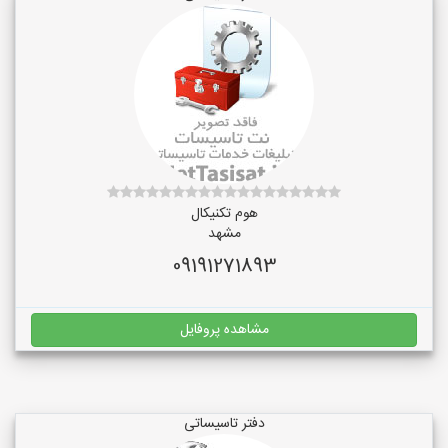
هوم تکنیکال
مشهد
09191271893
مشاهده پروفایل
دفتر تاسیساتی