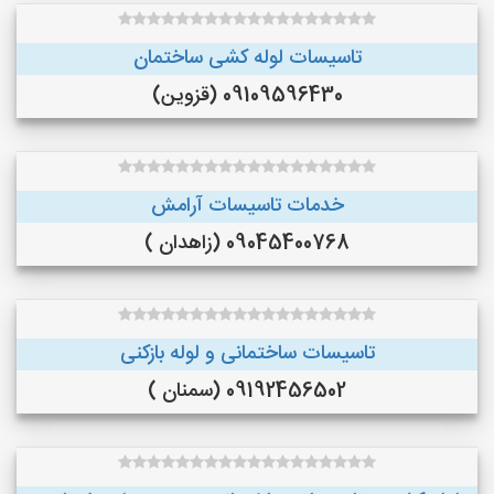
تاسیسات لوله کشی ساختمان
09109596430 (قزوین)
خدمات تاسیسات آرامش
09045400768 (زاهدان )
تاسیسات ساختمانی و لوله بازکنی
09192456502 (سمنان )