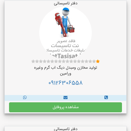
دفتر تاسیساتی
تولید مخازن ومبدل دیگ اب گرم وغیره
ورامین
09126306558
مشاهده پروفایل
دفتر تاسیساتی