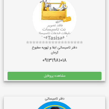
دفتر تاسیساتی ابفا و تهویه مطبوع
کرمان
09131981018
مشاهده پروفایل
دفتر تاسیساتی