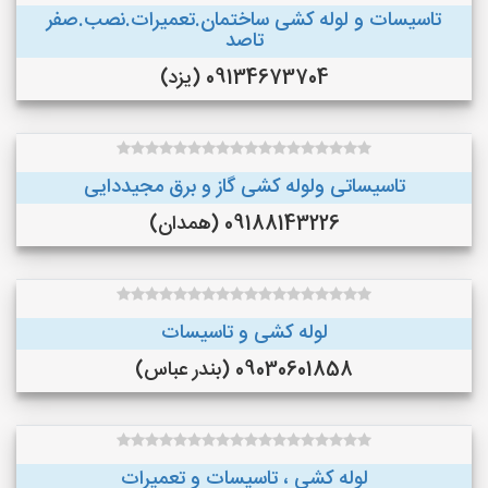
تاسیسات و لوله کشی ساختمان.تعمیرات.نصب.صفر
تاصد
09134673704 (یزد)
تاسیساتی ولوله کشی گاز و برق مجیددایی
09188143226 (همدان)
لوله کشی و تاسیسات
09030601858 (بندر عباس)
لوله کشی ، تاسیسات و تعمیرات