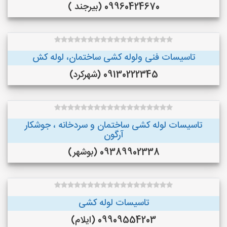
09960424670 (بیرجند )
تاسیسات فنی ولوله کشی ساختمان، لوله کش
09130222345 (شهرکرد)
تاسیسات لوله کشی ساختمان و سردخانه ، جوشکار
آرگون
09389902338 (بوشهر)
تاسیسات لوله کشی
09909554203 (ایلام)