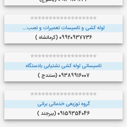
لوله کشی و تاسیسات تعمیرات و نصب...
09920937736 (کرمانشاه )
تاسیساتی لوله کشی نشتیابی بادستگاه
09389916007 (سنندج )
گروه توزیعی خدماتی براتی
09159354046 (بیرجند )