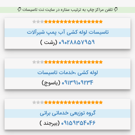
تلفن مراکز چاپ به ترتیب ستاره در سایت نت تاسیسات
تاسیسات لوله کشی آب پمپ شیرآلات
09028857959
(رشت )
لوله کشی ،خدمات تاسیسات
09139109234
(یاسوج)
گروه توزیعی خدماتی براتی
09159354046
(بیرجند )