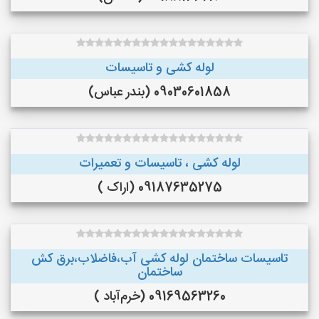
لوله کشی و تاسیسات
09030601858 (بندر عباس)
لوله کشی ، تاسیسات و تعمیرات
09187635275 (اراک )
تاسیسات ساختمان لوله کشی آب،فاضلاب،برق کش
ساختمان
09169563260 (خرم‌آباد )