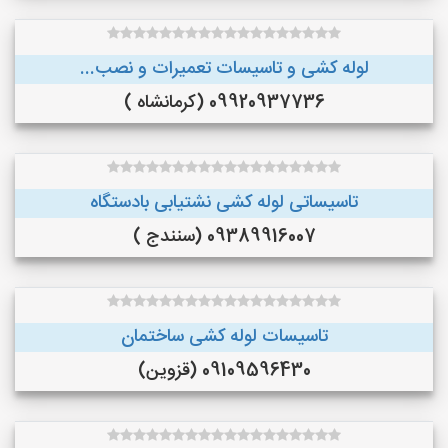
لوله کشی و تاسیسات تعمیرات و نصب...
09920937736 (کرمانشاه )
تاسیساتی لوله کشی نشتیابی بادستگاه
09389916007 (سنندج )
تاسیسات لوله کشی ساختمان
09109596430 (قزوین)