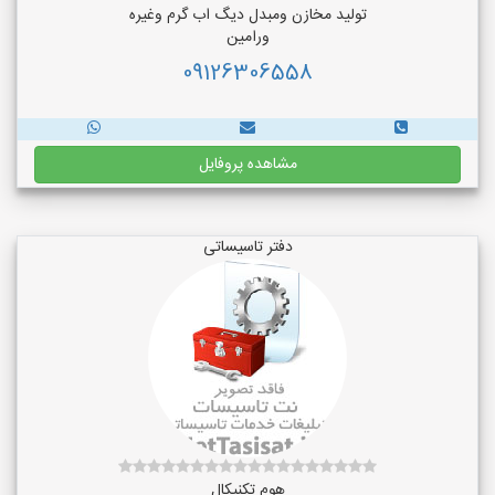
تولید مخازن ومبدل دیگ اب گرم وغیره
ورامین
09126306558
مشاهده پروفایل
دفتر تاسیساتی
هوم تکنیکال