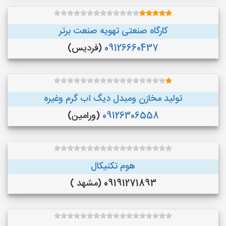
کارگاه صنعتی تهویه صنعت برتر
09126660437
(فردیس)
تولید مخازن ومبدل دیگ اب گرم وغیره
09126306558
(ورامین)
هوم تکنیکال
09191271893 (مشهد )