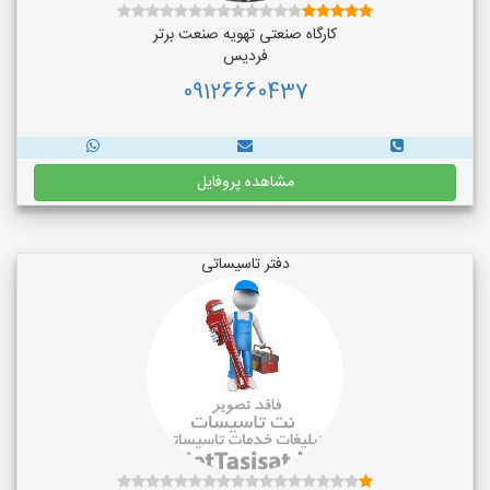
کارگاه صنعتی تهویه صنعت برتر
فردیس
09126660437
مشاهده پروفایل
دفتر تاسیساتی