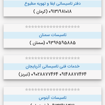
دفتر تاسیساتی ابفا و تهویه مطبوع
09131981018 (کرمان )
تاسیسات سمنان
09396595885 (سمنان )
خدمات فنی تاسیساتی آذربایجان
09148877464 09028877464 (تبریز)
تاسيسات آبنوس