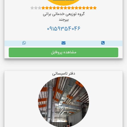
گروه توزیعی خدماتی براتی
بیرجند
09159354046
مشاهده پروفایل
دفتر تاسیساتی