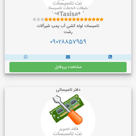
تاسیسات لوله کشی آب پمپ شیرآلات
رشت
09028857959
مشاهده پروفایل
دفتر تاسیساتی