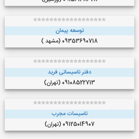
توسعه پیمان
09353690718 (مشهد )
دفتر تاسیساتی فرید
09108522713 (تهران)
تاسیسات مجرب
09125014907 (تهران)