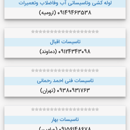
لوله کشی وتاسیساتی آب وفاضلاب وتعمیرات
09149463538 (ارومیه)
تاسیسات اقبال
09124343098 (دماوند)
تاسیسات فنی احمد رحمانی
09380931763 (تهران)
تاسیسات بهار
09156148678 (ورامین)