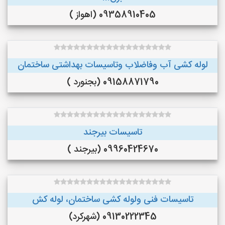
09358910405 (اهواز )
لوله کشی آب وفاضلاب وتاسیسات بهداشتی ساختمان
09158871790 (بجنورد )
تاسیسات بیرجند
09960424670 (بیرجند )
تاسیسات فنی ولوله کشی ساختمان، لوله کش
09130222345 (شهرکرد)