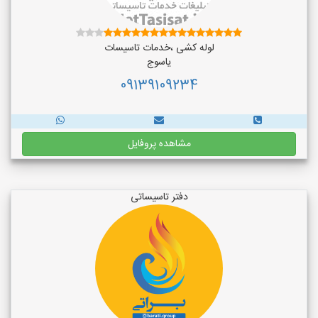
لوله کشی ،خدمات تاسیسات
یاسوج
09139109234
مشاهده پروفایل
دفتر تاسیساتی