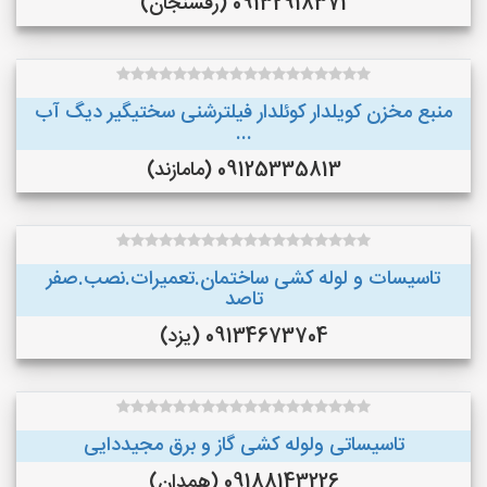
09132918371 (رفسنجان)
منبع مخزن کویلدار کوئلدار فیلترشنی سختیگیر دیگ آب
...
09125335813 (مامازند)
تاسیسات و لوله کشی ساختمان.تعمیرات.نصب.صفر
تاصد
09134673704 (یزد)
تاسیساتی ولوله کشی گاز و برق مجیددایی
09188143226 (همدان)