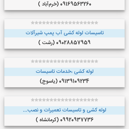
09169563260 (خرم‌آباد )
تاسیسات لوله کشی آب پمپ شیرآلات
09028857959 (رشت )
لوله کشی ،خدمات تاسیسات
09139109234 (یاسوج)
لوله کشی و تاسیسات تعمیرات و نصب...
09920937736 (کرمانشاه )