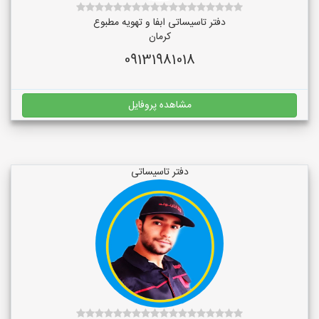
دفتر تاسیساتی ابفا و تهویه مطبوع
کرمان
09131981018
مشاهده پروفایل
دفتر تاسیساتی