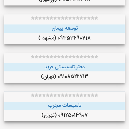
توسعه پیمان
09353690718 (مشهد )
دفتر تاسیساتی فرید
09108522713 (تهران)
تاسیسات مجرب
09125014907 (تهران)