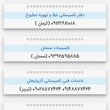
دفتر تاسیساتی ابفا و تهویه مطبوع
09131981018 (کرمان )
تاسیسات سمنان
09396595885 (سمنان )
خدمات فنی تاسیساتی آذربایجان
09148877464 09028877464 (تبریز)