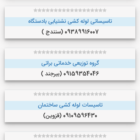
تاسیساتی لوله کشی نشتیابی بادستگاه
09389916007 (سنندج )
گروه توزیعی خدماتی براتی
09159354046 (بیرجند )
تاسیسات لوله کشی ساختمان
09109596430 (قزوین)