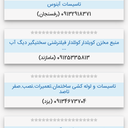
تاسيسات آبنوس
09132918371 (رفسنجان)
منبع مخزن کویلدار کوئلدار فیلترشنی سختیگیر دیگ آب
...
09125335813 (مامازند)
تاسیسات و لوله کشی ساختمان.تعمیرات.نصب.صفر
تاصد
09134673704 (یزد)