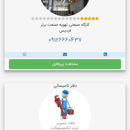
کارگاه صنعتی تهویه صنعت برتر
فردیس
09126660437
مشاهده پروفایل
دفتر تاسیساتی