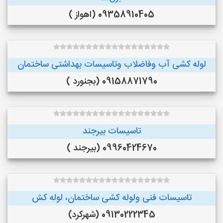
09358910405 (اهواز )
لوله کشی آب وفاضلاب وتاسیسات بهداشتی ساختمان
09158871790 (بجنورد )
تاسیسات بیرجند
09960424670 (بیرجند )
تاسیسات فنی ولوله کشی ساختمان، لوله کش
09130222345 (شهرکرد)