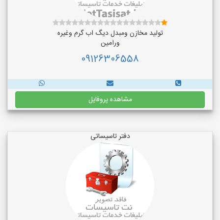
تولید مخازن ومبدل دیگ اب گرم وغیره
ورامین
09126306558
مشاهده پروفایل
دفتر تاسیساتی