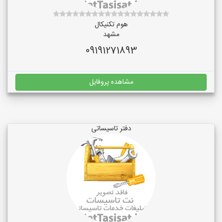
هوم تکنیکال
مشهد
09191271893
مشاهده پروفایل
دفتر تاسیساتی