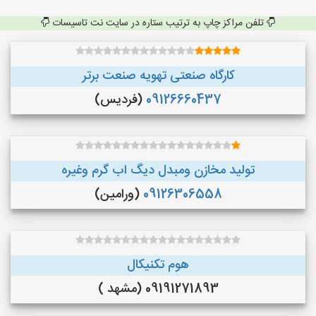
تلفن مراکز چاپ به ترتیب ستاره در سایت نت تاسیسات
کارگاه صنعتی تهویه صنعت برتر
09126660437
(فردیس)
تولید مخازن ومبدل دیگ اب گرم وغیره
09126306558
(ورامین)
هوم تکنیکال
09191271893 (مشهد )