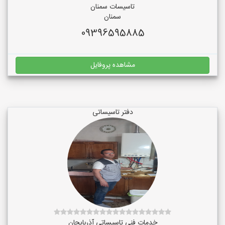
تاسیسات سمنان
سمنان
09396595885
مشاهده پروفایل
دفتر تاسیساتی
خدمات فنی تاسیساتی آذربایجان