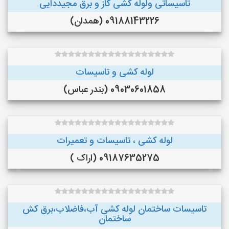
تاسیساتی ولوله کشی گاز و برق مجیددایی
09188143226 (همدان)
لوله کشی و تاسیسات
09030601858 (بندر عباس)
لوله کشی ، تاسیسات و تعمیرات
09187635275 (اراک )
تاسیسات ساختمان لوله کشی آب،فاضلاب،برق کش
ساختمان