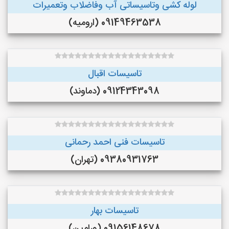
لوله کشی وتاسیساتی آب وفاضلاب وتعمیرات
09149463538 (ارومیه)
تاسیسات اقبال
09124343098 (دماوند)
تاسیسات فنی احمد رحمانی
09380931763 (تهران)
تاسیسات بهار
09156148678 (ورامین)