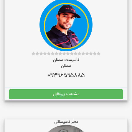
تاسیسات سمنان
سمنان
09396595885
مشاهده پروفایل
دفتر تاسیساتی