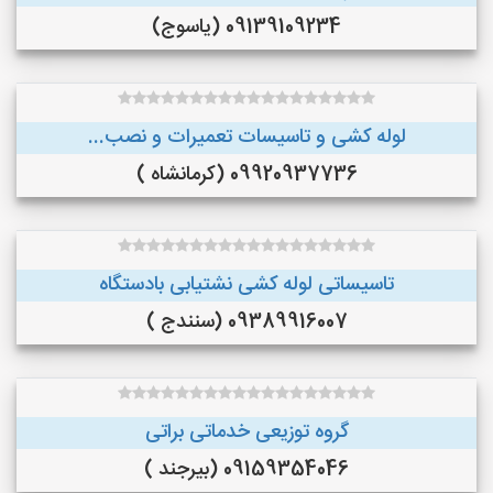
09139109234 (یاسوج)
لوله کشی و تاسیسات تعمیرات و نصب...
09920937736 (کرمانشاه )
تاسیساتی لوله کشی نشتیابی بادستگاه
09389916007 (سنندج )
گروه توزیعی خدماتی براتی
09159354046 (بیرجند )