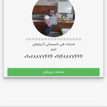
خدمات فنی تاسیساتی آذربایجان
تبریز
09148877464 09028877464
مشاهده پروفایل