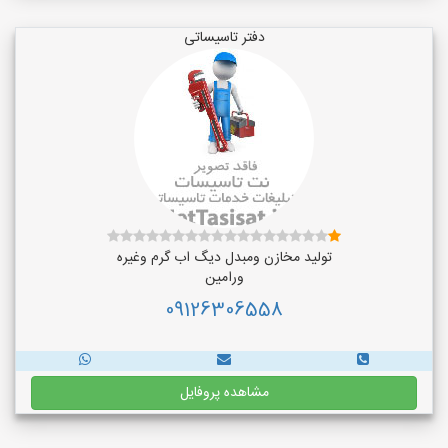
دفتر تاسیساتی
تولید مخازن ومبدل دیگ اب گرم وغیره
ورامین
09126306558
مشاهده پروفایل