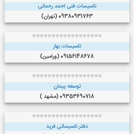
تاسیسات فنی احمد رحمانی
09380931763 (تهران)
تاسیسات بهار
09156148678 (ورامین)
توسعه پیمان
09353690718 (مشهد )
دفتر تاسیساتی فرید