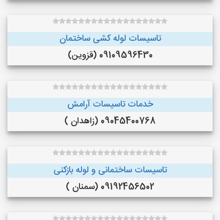
تاسیسات لوله کشی ساختمان
09109596430 (قزوین)
خدمات تاسیسات آرامش
09045400768 (زاهدان )
تاسیسات ساختمانی و لوله بازکنی
09192456502 (سمنان )