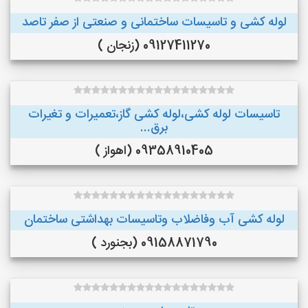
لوله کشی و تاسیسات ساختمانی و صنعتی از صفر تاصد
09127411270 (زنجان )
تاسیسات لوله کشی،لوله کشی گاز،تعمیرات و تغیرات
برق...
09358910405 (اهواز )
لوله کشی آب وفاضلاب وتاسیسات بهداشتی ساختمان
09158871790 (بجنورد )