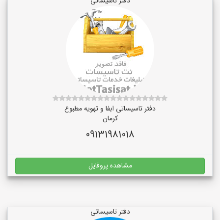
دفتر تاسیساتی
دفتر تاسیساتی ابفا و تهویه مطبوع
کرمان
09131981018
مشاهده پروفایل
دفتر تاسیساتی