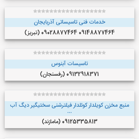
خدمات فنی تاسیساتی آذربایجان
09148877464 09028877464 (تبریز)
تاسيسات آبنوس
09132918371 (رفسنجان)
منبع مخزن کویلدار کوئلدار فیلترشنی سختیگیر دیگ آب
...
09125335813 (مامازند)