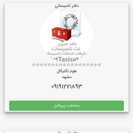
دفتر تاسیساتی
هوم تکنیکال
مشهد
09191271893
مشاهده پروفایل