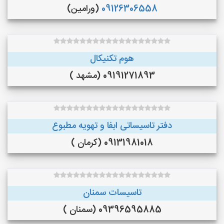
09126306558
(ورامین)
هوم تکنیکال
09191271893 (مشهد )
دفتر تاسیساتی ابفا و تهویه مطبوع
09131981018 (کرمان )
تاسیسات سمنان
09396595885 (سمنان )