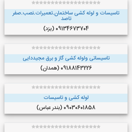
تاسیسات و لوله کشی ساختمان.تعمیرات.نصب.صفر
تاصد
09134673704 (یزد)
تاسیساتی ولوله کشی گاز و برق مجیددایی
09188143226 (همدان)
لوله کشی و تاسیسات
09030601858 (بندر عباس)