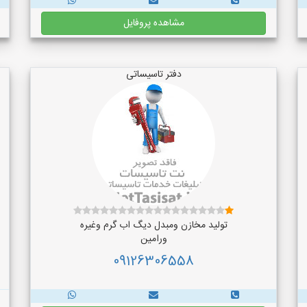
مشاهده پروفایل
دفتر تاسیساتی
تولید مخازن ومبدل دیگ اب گرم وغیره
ورامین
09126306558