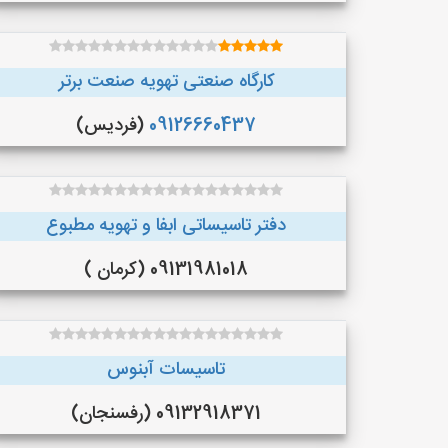
کارگاه صنعتی تهویه صنعت برتر
09126660437
(فردیس)
دفتر تاسیساتی ابفا و تهویه مطبوع
09131981018 (کرمان )
تاسيسات آبنوس
09132918371 (رفسنجان)