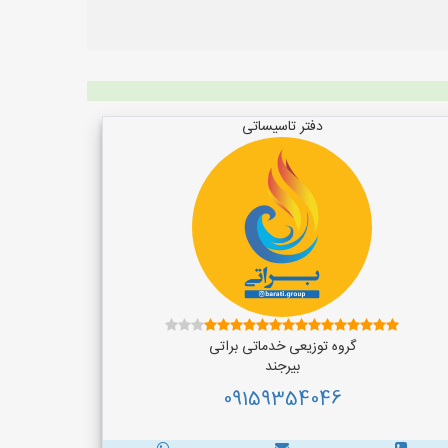
دفتر تاسیساتی
گروه توزیعی خدماتی براتی
بیرجند
09159354046