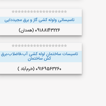
تاسیساتی ولوله کشی گاز و برق مجیددایی
09188143226 (همدان)
تاسیسات ساختمان لوله کشی آب،فاضلاب،برق
کش ساختمان
09169563260 (خرم‌آباد )