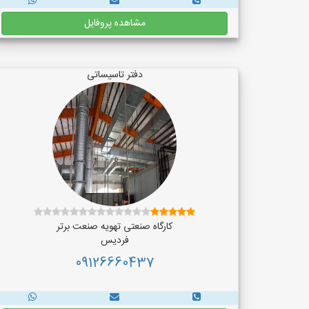
مشاهده پروفایل
دفتر تاسیساتی
کارگاه صنعتی تهویه صنعت برتر
فردیس
09126660437