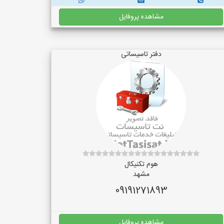
مشاهده پروفایل
دفتر تاسیساتی
هوم تکنیکال
مشهد
09191271893
مشاهده پروفایل