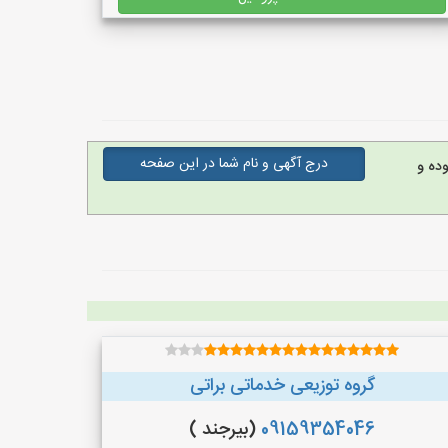
درج آگهی و نام شما در این صفحه
ده و
گروه توزیعی خدماتی براتی
09159354046
(بیرجند )