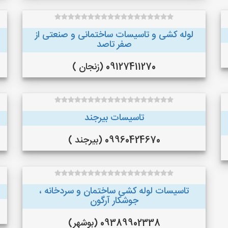
لوله کشی و تاسیسات ساختمانی و صنعتی از
صفر تاصد
09127411270 (زنجان )
تاسیسات بیرجند
09960424670 (بیرجند )
تاسیسات لوله کشی ساختمان و سردخانه ،
جوشکار آرگون
09389902338 (بوشهر)