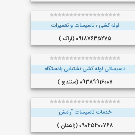
لوله کشی ، تاسیسات و تعمیرات
09187635275 (اراک )
تاسیساتی لوله کشی نشتیابی بادستگاه
09389916007 (سنندج )
خدمات تاسیسات آرامش
09045400768 (زاهدان )