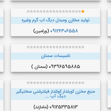
تولید مخازن ومبدل دیگ اب گرم وغیره
09126306558
(ورامین)
تاسیسات سمنان
09396595885 (سمنان )
منبع مخزن کویلدار کوئلدار فیلترشنی سختیگیر
دیگ آب ...
09125335813 (مامازند)