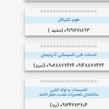
هوم تکنیکال
09191271893 (مشهد )
خدمات فنی تاسیساتی آذربایجان
09148877464 09028877464 (تبریز)
تاسیسات و لوله کشی
ساختمان.تعمیرات.نصب.صفر تاصد
09134673704 (یزد)