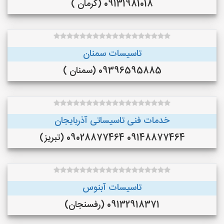
09131981018 (کرمان )
تاسیسات سمنان
09396595885 (سمنان )
خدمات فنی تاسیساتی آذربایجان
09148877464 09028877464 (تبریز)
تاسيسات آبنوس
09132918371 (رفسنجان)