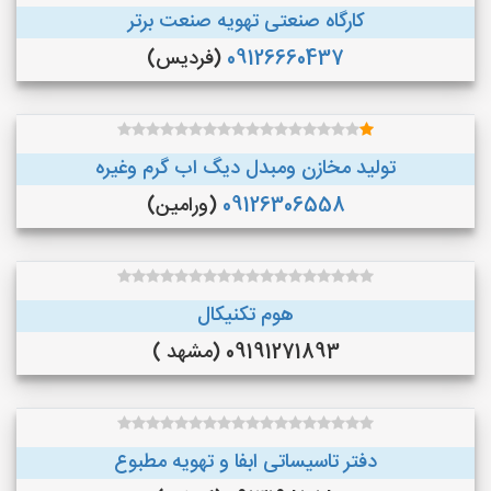
کارگاه صنعتی تهویه صنعت برتر
09126660437
(فردیس)
تولید مخازن ومبدل دیگ اب گرم وغیره
09126306558
(ورامین)
هوم تکنیکال
09191271893 (مشهد )
دفتر تاسیساتی ابفا و تهویه مطبوع