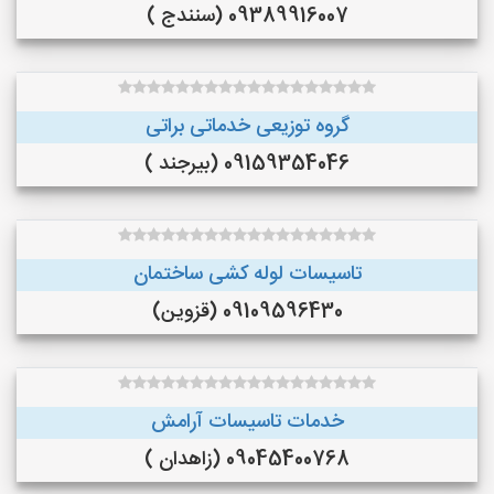
09389916007 (سنندج )
گروه توزیعی خدماتی براتی
09159354046 (بیرجند )
تاسیسات لوله کشی ساختمان
09109596430 (قزوین)
خدمات تاسیسات آرامش
09045400768 (زاهدان )