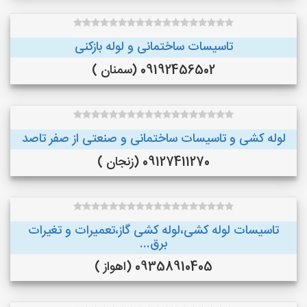
تاسیسات ساختمانی و لوله بازکنی
09192456502 (سمنان )
لوله کشی و تاسیسات ساختمانی و صنعتی از صفر تاصد
09127411270 (زنجان )
تاسیسات لوله کشی،لوله کشی گاز،تعمیرات و تغیرات
برق...
09358910405 (اهواز )