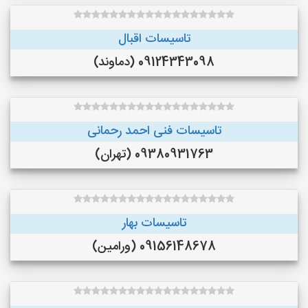
تاسیسات اقبال
09124343098 (دماوند)
تاسیسات فنی احمد رحمانی
09380931763 (تهران)
تاسیسات بهار
09156148678 (ورامین)