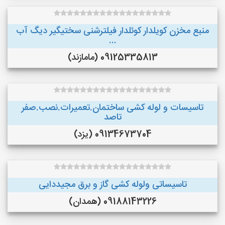
منبع مخزن کویلدار کوئلدار فیلترشنی سختیگیر دیگ آب
...
09125335813 (مامازند)
تاسیسات و لوله کشی ساختمان.تعمیرات.نصب.صفر
تاصد
09134673704 (یزد)
تاسیساتی ولوله کشی گاز و برق مجیددایی
09188143226 (همدان)