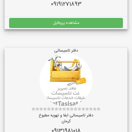
09191271893
مشاهده پروفایل
دفتر تاسیساتی
دفتر تاسیساتی ابفا و تهویه مطبوع
کرمان
09131981018