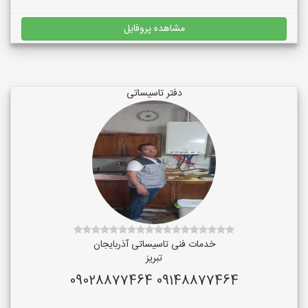
مشاهده پروفایل
دفتر تاسیساتی
خدمات فنی تاسیساتی آذربایجان
تبریز
09148877464 09028877464