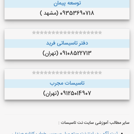
توسعه پیمان
09353690718 (مشهد )
دفتر تاسیساتی فرید
09108522713 (تهران)
تاسیسات مجرب
09125014907 (تهران)
سایر مطالب آموزشی سایت نت تاسیسات :
ثبت آگهی در اینترنت ویژه مبل سرویس خواب کاناپه صندلی