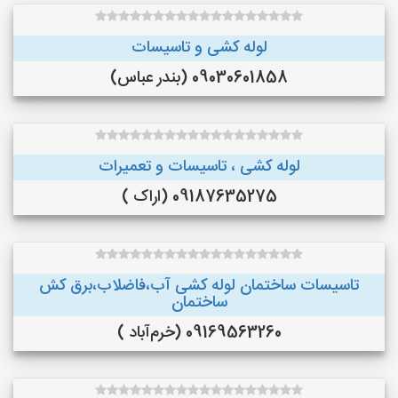
لوله کشی و تاسیسات
09030601858 (بندر عباس)
لوله کشی ، تاسیسات و تعمیرات
09187635275 (اراک )
تاسیسات ساختمان لوله کشی آب،فاضلاب،برق کش
ساختمان
09169563260 (خرم‌آباد )