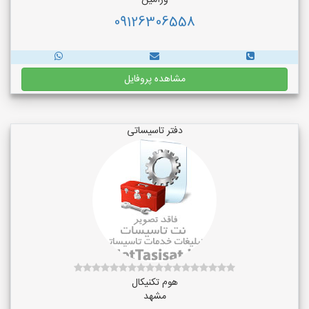
ورامین
09126306558
مشاهده پروفایل
دفتر تاسیساتی
هوم تکنیکال
مشهد