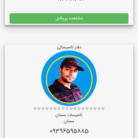
مشاهده پروفایل
دفتر تاسیساتی
تاسیسات سمنان
سمنان
09396595885