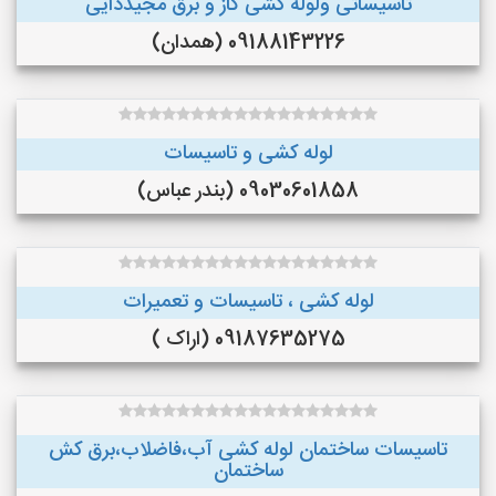
تاسیساتی ولوله کشی گاز و برق مجیددایی
09188143226 (همدان)
لوله کشی و تاسیسات
09030601858 (بندر عباس)
لوله کشی ، تاسیسات و تعمیرات
09187635275 (اراک )
تاسیسات ساختمان لوله کشی آب،فاضلاب،برق کش
ساختمان