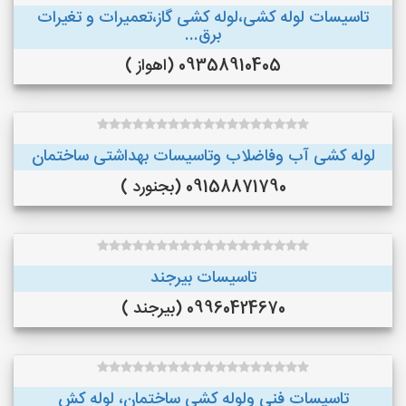
تاسیسات لوله کشی،لوله کشی گاز،تعمیرات و تغیرات
برق...
09358910405 (اهواز )
لوله کشی آب وفاضلاب وتاسیسات بهداشتی ساختمان
09158871790 (بجنورد )
تاسیسات بیرجند
09960424670 (بیرجند )
تاسیسات فنی ولوله کشی ساختمان، لوله کش