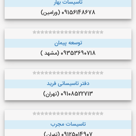
تاسیسات بهار
09156148678 (ورامین)
توسعه پیمان
09353690718 (مشهد )
دفتر تاسیساتی فرید
09108522713 (تهران)
تاسیسات مجرب
09125014907 (تهران)