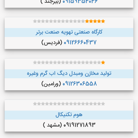
09159354046
(بیرجند )
کارگاه صنعتی تهویه صنعت برتر
09126660437
(فردیس)
تولید مخازن ومبدل دیگ اب گرم وغیره
09126306558
(ورامین)
هوم تکنیکال
09191271893 (مشهد )