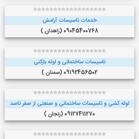
خدمات تاسیسات آرامش
09045400768 (زاهدان )
تاسیسات ساختمانی و لوله بازکنی
09192456502 (سمنان )
لوله کشی و تاسیسات ساختمانی و صنعتی از صفر تاصد
09127411270 (زنجان )