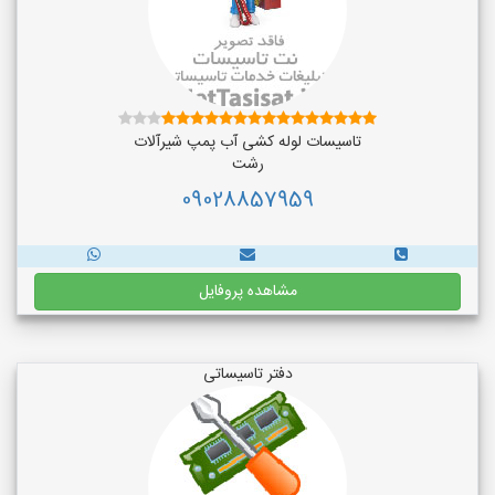
تاسیسات لوله کشی آب پمپ شیرآلات
رشت
09028857959
مشاهده پروفایل
دفتر تاسیساتی