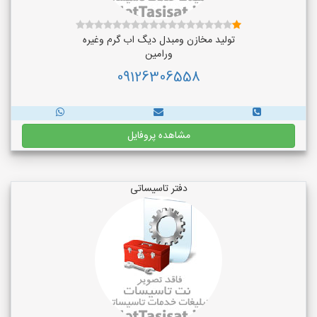
تولید مخازن ومبدل دیگ اب گرم وغیره
ورامین
09126306558
مشاهده پروفایل
دفتر تاسیساتی