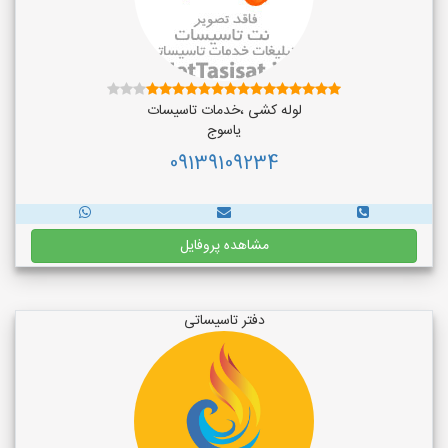
لوله کشی ،خدمات تاسیسات
یاسوج
09139109234
مشاهده پروفایل
دفتر تاسیساتی