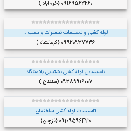
09169563260 (خرم‌آباد )
لوله کشی و تاسیسات تعمیرات و نصب...
09920937736 (کرمانشاه )
تاسیساتی لوله کشی نشتیابی بادستگاه
09389916007 (سنندج )
تاسیسات لوله کشی ساختمان
09109596430 (قزوین)