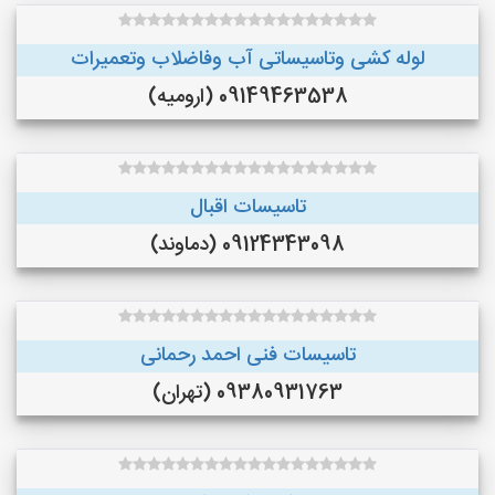
لوله کشی وتاسیساتی آب وفاضلاب وتعمیرات
09149463538 (ارومیه)
تاسیسات اقبال
09124343098 (دماوند)
تاسیسات فنی احمد رحمانی
09380931763 (تهران)