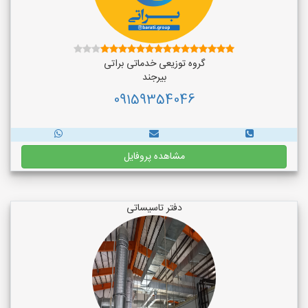
گروه توزیعی خدماتی براتی
بیرجند
09159354046
مشاهده پروفایل
دفتر تاسیساتی