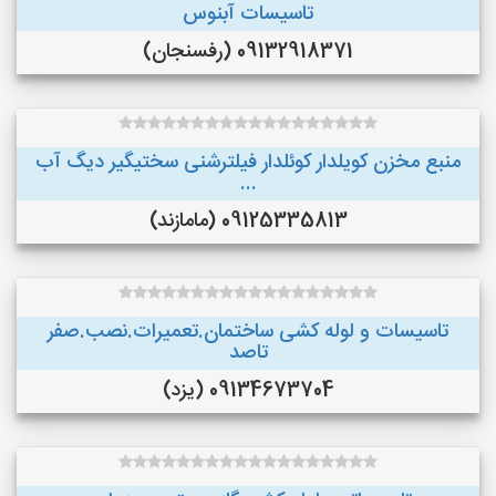
تاسيسات آبنوس
09132918371 (رفسنجان)
منبع مخزن کویلدار کوئلدار فیلترشنی سختیگیر دیگ آب
...
09125335813 (مامازند)
تاسیسات و لوله کشی ساختمان.تعمیرات.نصب.صفر
تاصد
09134673704 (یزد)