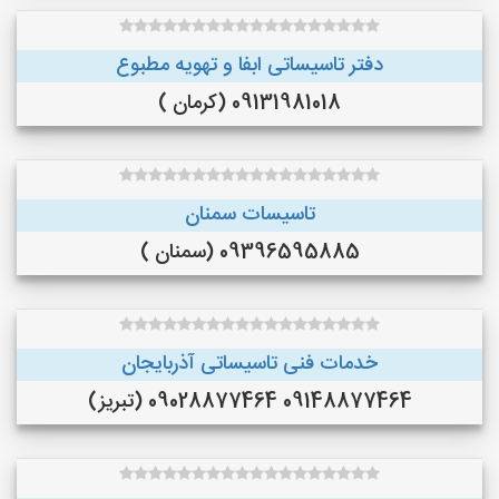
دفتر تاسیساتی ابفا و تهویه مطبوع
09131981018 (کرمان )
تاسیسات سمنان
09396595885 (سمنان )
خدمات فنی تاسیساتی آذربایجان
09148877464 09028877464 (تبریز)