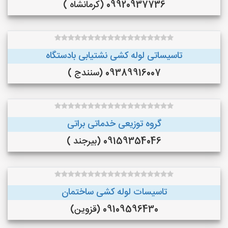
09920937736 (کرمانشاه )
تاسیساتی لوله کشی نشتیابی بادستگاه
09389916007 (سنندج )
گروه توزیعی خدماتی براتی
09159354046 (بیرجند )
تاسیسات لوله کشی ساختمان
09109596430 (قزوین)