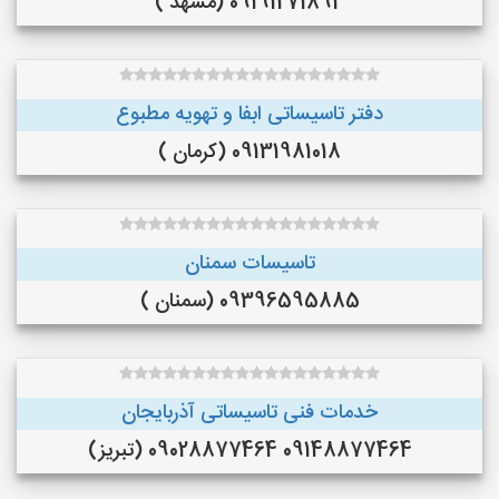
09191271893 (مشهد )
دفتر تاسیساتی ابفا و تهویه مطبوع
09131981018 (کرمان )
تاسیسات سمنان
09396595885 (سمنان )
خدمات فنی تاسیساتی آذربایجان
09148877464 09028877464 (تبریز)