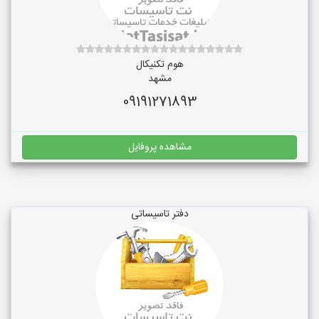
هوم تکنیکال
مشهد
09191271893
مشاهده پروفایل
دفتر تاسیساتی