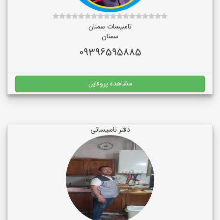
تاسیسات سمنان
سمنان
09396595885
مشاهده پروفایل
دفتر تاسیساتی