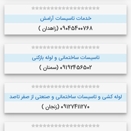
خدمات تاسیسات آرامش
09045400768 (زاهدان )
تاسیسات ساختمانی و لوله بازکنی
09192456502 (سمنان )
لوله کشی و تاسیسات ساختمانی و صنعتی از صفر تاصد
09127411270 (زنجان )