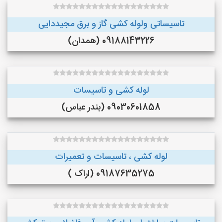
تاسیساتی ولوله کشی گاز و برق مجیددایی
09188143226 (همدان)
لوله کشی و تاسیسات
09030601858 (بندر عباس)
لوله کشی ، تاسیسات و تعمیرات
09187635275 (اراک )