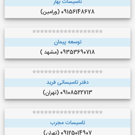
تاسیسات بهار
09156148678 (ورامین)
توسعه پیمان
09353690718 (مشهد )
دفتر تاسیساتی فرید
09108522713 (تهران)
تاسیسات مجرب
09125014907 (تهران)