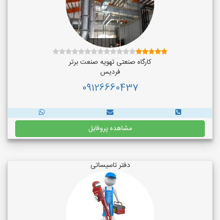
کارگاه صنعتی تهویه صنعت برتر
فردیس
09126660437
مشاهده پروفایل
دفتر تاسیساتی