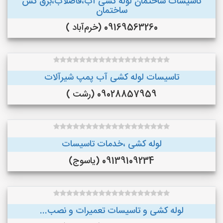
تاسیسات ساختمان لوله کشی آب،فاضلاب،برق کش
ساختمان
09169563260 (خرم‌آباد )
تاسیسات لوله کشی آب پمپ شیرآلات
09028857959 (رشت )
لوله کشی ،خدمات تاسیسات
09139109234 (یاسوج)
لوله کشی و تاسیسات تعمیرات و نصب...