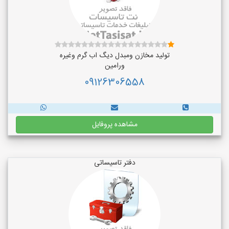
تولید مخازن ومبدل دیگ اب گرم وغیره
ورامین
09126306558
مشاهده پروفایل
دفتر تاسیساتی