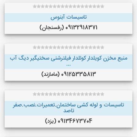
تاسيسات آبنوس
09132918371 (رفسنجان)
منبع مخزن کویلدار کوئلدار فیلترشنی سختیگیر دیگ آب
...
09125335813 (مامازند)
تاسیسات و لوله کشی ساختمان.تعمیرات.نصب.صفر
تاصد
09134673704 (یزد)