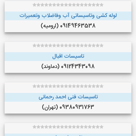
لوله کشی وتاسیساتی آب وفاضلاب وتعمیرات
09149463538 (ارومیه)
تاسیسات اقبال
09124343098 (دماوند)
تاسیسات فنی احمد رحمانی
09380931763 (تهران)