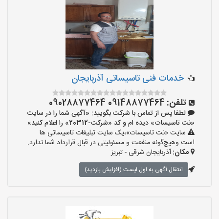
خدمات فنی تاسیساتی آذربایجان
تلفن:
09148877464 09028877464
لطفا پس از تماس با شرکت بگویید: «آگهی شما را در سایت
«نت تاسیسات» دیده ام و کد «شرکت-20312» را اعلام کنید»
سایت «نت تاسیسات»،یک سایت تبلیغات تاسیساتی ها
است وهیچ‌گونه منفعت و مسئولیتی در قبال قرارداد شما ندارد.
مکان:
آذربایجان شرقی - تبریز
انتقال آگهی به اول لیست (افزایش بازدید)