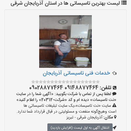
لیست بهترین تاسیساتی ها در استان آذربایجان شرقی
خدمات فنی تاسیساتی آذربایجان
تلفن:
09148877464 09028877464
لطفا پس از تماس با شرکت بگویید: «آگهی شما را در سایت
«نت تاسیسات» دیده ام و کد «شرکت-20312» را اعلام کنید»
سایت «نت تاسیسات»،یک سایت تبلیغات تاسیساتی ها
است وهیچ‌گونه منفعت و مسئولیتی در قبال قرارداد شما ندارد.
مکان:
آذربایجان شرقی - تبریز
انتقال آگهی به اول لیست (افزایش بازدید)