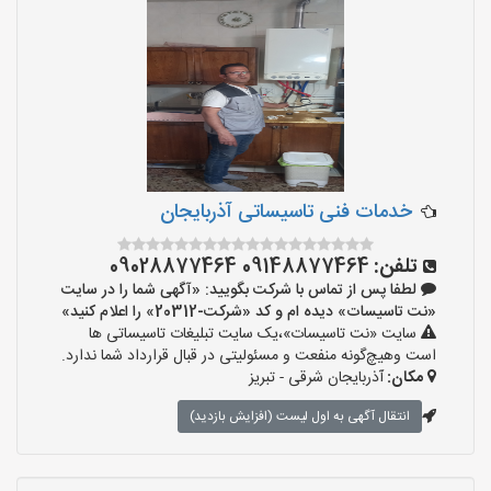
خدمات فنی تاسیساتی آذربایجان
تلفن:
09148877464 09028877464
لطفا پس از تماس با شرکت بگویید: «آگهی شما را در سایت
«نت تاسیسات» دیده ام و کد «شرکت-20312» را اعلام کنید»
سایت «نت تاسیسات»،یک سایت تبلیغات تاسیساتی ها
است وهیچ‌گونه منفعت و مسئولیتی در قبال قرارداد شما ندارد.
مکان:
آذربایجان شرقی - تبریز
انتقال آگهی به اول لیست (افزایش بازدید)