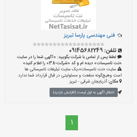
فنی مهندسی پارسا تبریز
تلفن:
09145682249
لطفا پس از تماس با شرکت بگویید: «آگهی شما را در سایت
«نت تاسیسات» دیده ام و کد «شرکت-38» را اعلام کنید»
سایت «نت تاسیسات»،یک سایت تبلیغات تاسیساتی ها
است وهیچ‌گونه منفعت و مسئولیتی در قبال قرارداد شما ندارد.
مکان:
آذربایجان شرقی - تبریز
انتقال آگهی به اول لیست (افزایش بازدید)
1