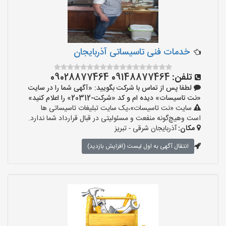
خدمات فنی تاسیساتی آذربایجان
تلفن:
09148877464 09028877464
لطفا پس از تماس با شرکت بگویید: «آگهی شما را در سایت
«نت تاسیسات» دیده ام و کد «شرکت-20312» را اعلام کنید»
سایت «نت تاسیسات»،یک سایت تبلیغات تاسیساتی ها
است وهیچ‌گونه منفعت و مسئولیتی در قبال قرارداد شما ندارد.
مکان:
آذربایجان شرقی - تبریز
انتقال آگهی به اول لیست (افزایش بازدید)